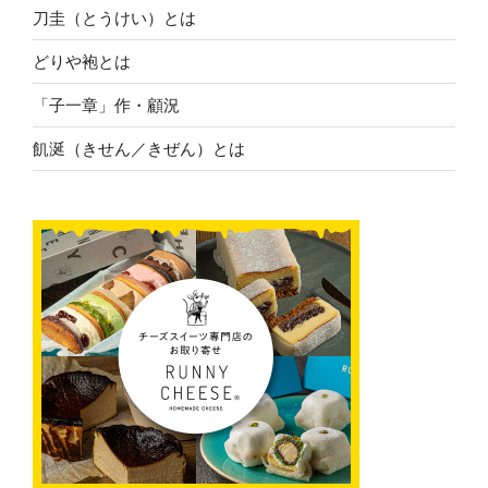
刀圭（とうけい）とは
どりや袍とは
「子一章」作・顧況
飢涎（きせん／きぜん）とは