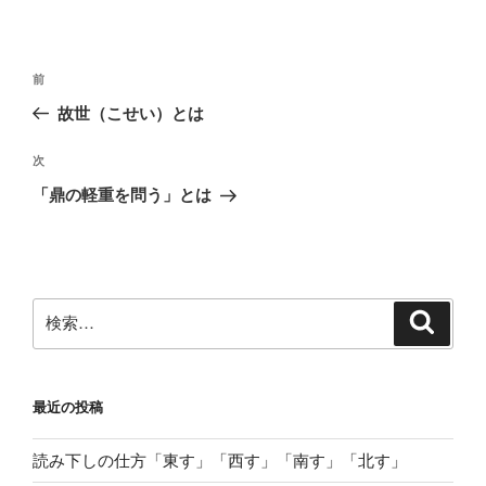
投
前
前
稿
の
故世（こせい）とは
ナ
投
ビ
稿
次
次
ゲ
の
「鼎の軽重を問う」とは
投
ー
稿
シ
ョ
ン
検
検
索
索:
最近の投稿
読み下しの仕方「東す」「西す」「南す」「北す」