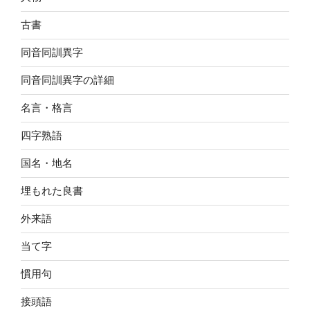
古書
同音同訓異字
同音同訓異字の詳細
名言・格言
四字熟語
国名・地名
埋もれた良書
外来語
当て字
慣用句
接頭語