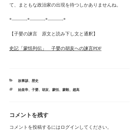
て、まともな政治家の出現を待つしかありませんね。
*———-*———-*———-*
【子嬰の諫言 原文と読み下し文と通釈】
史記「蒙恬列伝」 子嬰の胡亥への諫言PDF
カ
故事諺
、
歴史
テ
タ
始皇帝
、
子嬰
、
胡亥
、
蒙恬
、
蒙毅
、
趙高
ゴ
グ
リ
ー
コメントを残す
コメントを投稿するには
ログイン
してください。