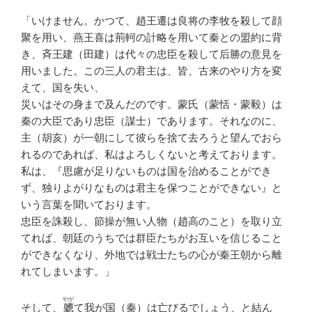
「いけません。かつて、趙王遷は良将の李牧を殺して顔
聚を用い、燕王喜は荊軻の計略を用いて秦との盟約に背
き、斉王建（田建）は代々の忠臣を殺して后勝の意見を
用いました。この三人の君主は、皆、古来のやり方を変
えて、国を失い、
災いはその身まで及んだのです。蒙氏（蒙恬・蒙毅）は
秦の大臣であり忠臣（謀士）であります。それなのに、
主（胡亥）が一朝にして彼らを捨て去ろうと望んでおら
れるのであれば、私はよろしくないと考えております。
私は、『思慮が足りないものは国を治めることができ
ず、独りよがりなものは君主を保つことができない』と
いう言葉を聞いております。
忠臣を誅殺し、節操が無い人物（趙高のこと）を取り立
てれば、朝廷のうちでは群臣たちがお互いを信じること
ができなくなり、外地では戦士たちの心が秦王朝から離
れてしまいます。」
やが
そして、
軈
て我が国（秦）は亡びるでしょう、と結ん