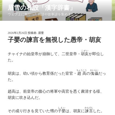
コ
眉雪の私設「漢字辞書」
ン
ウェブ上に無かった熟語や故事諺を集めました
テ
ン
ツ
投
2026年2月26日
投稿者:
眉雪
へ
稿
子嬰の諫言を無視した愚帝・胡亥
ス
日:
キ
こがい
ッ
チャイナの始皇帝が崩御して、二世皇帝・
胡亥
が即位し
プ
た。
ちょうこう
かいらい
胡亥は、幼い頃から教育係だった宦官・
趙高
の
傀儡
だっ
た。
趙高は、前皇帝の腹心の将軍や高官を悉く粛清する様、
胡亥に吹き込んだ。
しえい
かんげん
その成り行きを見ていた甥の
子嬰
は、胡亥に
諫言
した。