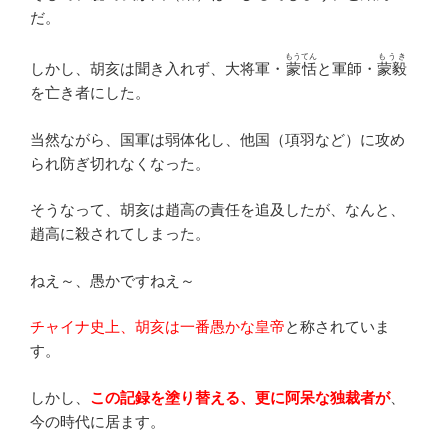
だ。
もうてん
もうき
しかし、胡亥は聞き入れず、大将軍・
蒙恬
と軍師・
蒙毅
を亡き者にした。
当然ながら、国軍は弱体化し、他国（項羽など）に攻め
られ防ぎ切れなくなった。
そうなって、胡亥は趙高の責任を追及したが、なんと、
趙高に殺されてしまった。
ねえ～、愚かですねえ～
チャイナ史上、胡亥は一番愚かな皇帝
と称されていま
す。
しかし、
この記録を塗り替える、更に阿呆な独裁者が
、
今の時代に居ます。