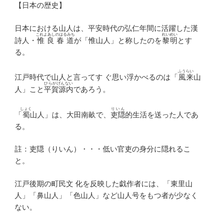
【日本の歴史】
日本における山人は、平安時代の弘仁年間に活躍した漢
これよあしのはるみち
れいめい
詩人・
惟良春道
が「惟山人」と称したのを
黎明
とす
る。
ふうらい
江戸時代で山人と言ってす ぐ思い浮かべるのは「
風来
山
ひらがげんない
人」こと
平賀源内
であろう。
しょく
りいん
「
蜀
山人」は、大田南畝で、
吏隠
的生活を送った人であ
る。
註：吏隠（りいん）・・・低い官吏の身分に隠れるこ
と。
江戸後期の町民文 化を反映した戯作者には、「東里山
人」「鼻山人」「色山人」など山人号をもつ者が少なく
ない。