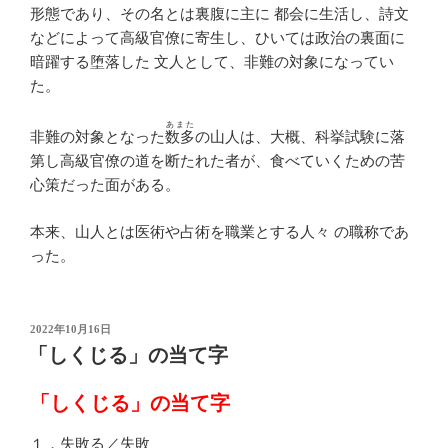
形態であり、その名とは裏腹に主に 都会に生活し、詩文
などによって高級官僚に寄生し、ひいては政治の裏面に
暗躍する堕落した 文人として、非難の対象になってい
た。
あまた
非難の対象となった
数多
の山人は、大概、科挙試験に落
第し高級官僚の道を断たれた者が、食べていくための苦
心策だった面がある。
本来、山人とは医術や占術を職業とする人々 の職称であ
った。
投
2022年10月16日
稿
「しくじる」の当て字
日:
「しくじる」の当て字
１．失敗る／失敗