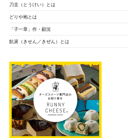
刀圭（とうけい）とは
どりや袍とは
「子一章」作・顧況
飢涎（きせん／きぜん）とは