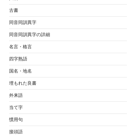
古書
同音同訓異字
同音同訓異字の詳細
名言・格言
四字熟語
国名・地名
埋もれた良書
外来語
当て字
慣用句
接頭語