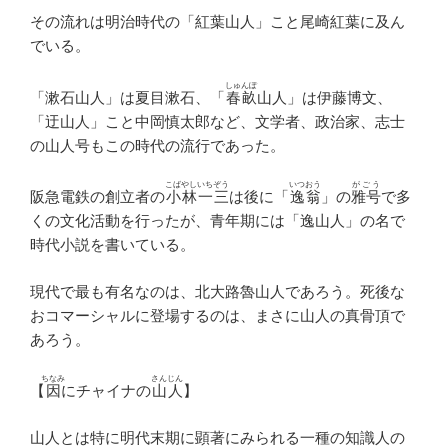
その流れは明治時代の「紅葉山人」こと尾崎紅葉に及ん
でいる。
しゅんぽ
「漱石山人」は夏目漱石、「
春畝
山人」は伊藤博文、
「迂山人」こと中岡慎太郎など、文学者、政治家、志士
の山人号もこの時代の流行であった。
こばやしいちぞう
いつおう
がごう
阪急電鉄の創立者の
小林一三
は後に「
逸翁
」の
雅号
で多
くの文化活動を行ったが、青年期には「逸山人」の名で
時代小説を書いている。
現代で最も有名なのは、北大路魯山人であろう。死後な
おコマーシャルに登場するのは、まさに山人の真骨頂で
あろう。
ちなみ
さんじん
【
因
にチャイナの
山人
】
山人とは特に明代末期に顕著にみられる一種の知識人の