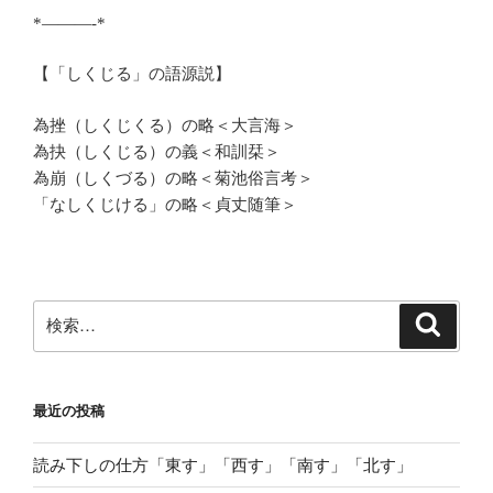
*———-*
【「しくじる」の語源説】
為挫（しくじくる）の略＜大言海＞
為抉（しくじる）の義＜和訓栞＞
為崩（しくづる）の略＜菊池俗言考＞
「なしくじける」の略＜貞丈随筆＞
検
検
索
索:
最近の投稿
読み下しの仕方「東す」「西す」「南す」「北す」