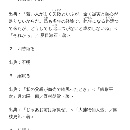
しくじる
出典：「若い人がよく
失敗
といふが、全く誠実と熱心が
おれ
このとし
まで
や
足りないからだ。
己
も多年の経験で、
此年
になる
迄
遣
つ
この
て来たが、どうしても
此
二つがないと成功しないね」＜
『それから』／ 夏目漱石・著＞
２．四苦縮る
出典：不明
３．縮尻る
出典：「私の父親が商売で縮尻ったとき」＜『銭形平
次』月の隈 四／野村胡堂・著＞
出典：「じゃあお前は縮尻ぜ」＜『大捕物仙人壺』／国
枝史郎・著＞