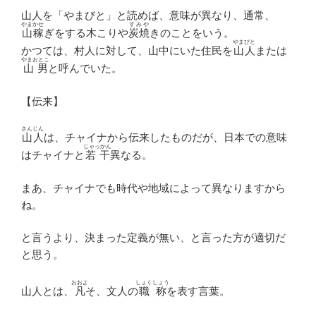
山人を「やまびと」と読めば、意味が異なり、通常、
やまかせ
すみや
山稼
ぎをする木こりや
炭焼
きのことをいう。
やまびと
かつては、村人に対して、山中にいた住民を
山人
または
やまおとこ
山男
と呼んでいた。
【伝来】
さんじん
山人
は、チャイナから伝来したものだが、日本での意味
じゃっかん
はチャイナと
若干
異なる。
まあ、チャイナでも時代や地域によって異なりますから
ね。
と言うより、決まった定義が無い、と言った方が適切だ
と思う。
おおよ
しょくしょう
山人とは、
凡
そ、文人の
職称
を表す言葉。