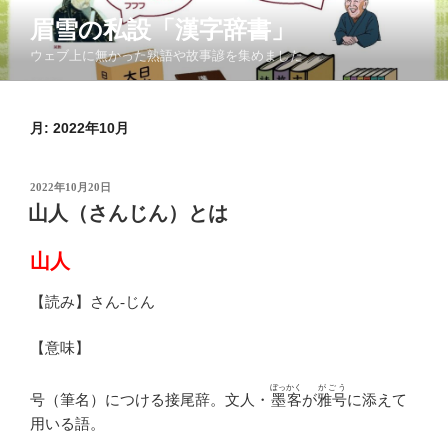
コ
眉雪の私設「漢字辞書」
ン
ウェブ上に無かった熟語や故事諺を集めました
テ
ン
ツ
月:
2022年10月
へ
ス
キ
投
2022年10月20日
ッ
稿
山人（さんじん）とは
日:
プ
山人
【読み】さん-じん
【意味】
ぼっかく
がごう
号（筆名）につける接尾辞。文人・
墨客
が
雅号
に添えて
用いる語。