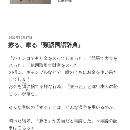
投
2021年10月27日
稿
擦る、摩る『類語国語辞典』
日:
「パチンコで有り金をスってしまった」「競馬で大金を
スった」「信用取引で財産をスった」
の様に、ギャンブルなどで一瞬のうちにお金を使い果た
してしまう。
どぶ
お金を
溝
に捨てる様な行為。「失った」と違い本人の恥
にじ
じらいが
滲
む。
そんな意味の「する」とは、どんな漢字を用いるのか。
調べた結果、「擦る」が妥当だと結論した。
＜結論の記
事はこちら＞