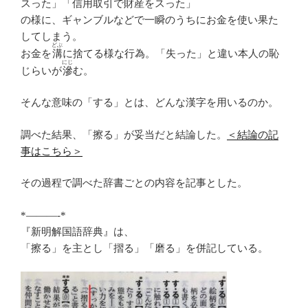
スった」「信用取引で財産をスった」
の様に、ギャンブルなどで一瞬のうちにお金を使い果た
してしまう。
どぶ
お金を
溝
に捨てる様な行為。「失った」と違い本人の恥
にじ
じらいが
滲
む。
そんな意味の「する」とは、どんな漢字を用いるのか。
調べた結果、「擦る」が妥当だと結論した。
＜結論の記
事はこちら＞
その過程で調べた辞書ごとの内容を記事とした。
*———-*
『新明解国語辞典』は、
「擦る」を主とし「摺る」「磨る」を併記している。