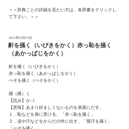
＜＜辞典ごとの詳細を見たい方は、各辞書をクリックし
て下さい。＞＞
投
2021年10月13日
稿
鼾を掻く（いびきをかく）赤っ恥を掻く
日:
（あかっぱじをかく）
鼾を掻く（いびきをかく）
赤っ恥を掻く（あかっぱじをかく）
べそを掻く（べそをかく）
掻（搔）く
【読み】か‐く
【意味】あまり好ましくないものを表面にだす。
１．恥などを身に受ける。「赤っ恥を掻く」
２．涙や汗などをからだの外に出す。「寝汗を掻く」
「べそを掻く」