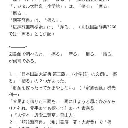
『デジタル大辞泉（小学館）』は、「擦る」「摩る」
「磨る」。
『漢字辞典』は、「擦る」。
『広辞苑無料検索』は、「摩る」。＜明鏡国語辞典3266
では「擦る」とも併記＞
*———-*
図書館で調べると、「擦る」「摩る」「磨る」「摺る」
が候補である。
１．
『日本国語大辞典 第二版』
（小学館）の文例に「擦
る」「摺る」の２つがあった。
「財産を擦ったってかまやしない」（『家族会議』横光
利一）
「首尾よく借りた三両を、十両に仕ようと思ふ壺がから
りと外れ、元手までも摺って仕まった素寒貧」
（『人情本・恩愛二葉草』畠山人）
２．
『類語新辞典』
（角川書店 著：大野晋）で「擦