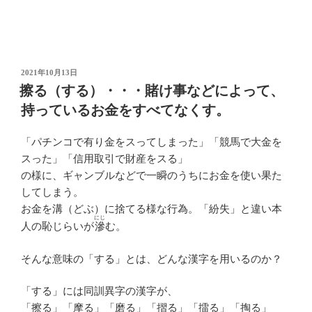
投
2021年10月13日
稿
擦る（する）・・・賭け事などによって、
日:
持っているお金をすべてなくす。
「パチンコで有り金をスってしまった」「競馬で大金を
スった」「信用取引で財産をスる」
の様に、ギャンブルなどで一瞬のうちにお金を使い果た
してしまう。
お金を溝（どぶ）に捨てる様な行為。「紛失」と違い本
にじ
人の恥じらいが
滲
む。
そんな意味の「する」とは、どんな漢字を用いるのか？
「する」には同訓異字の漢字が、
「擦る」「摩る」「磨る」「摺る」「擂る」「掏る」