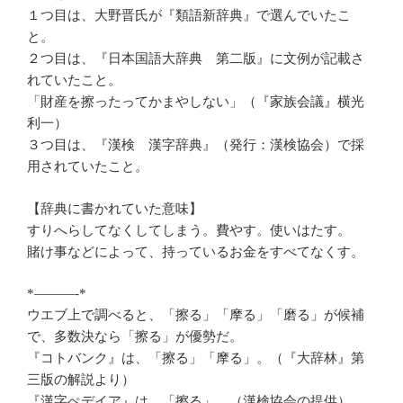
１つ目は、大野晋氏が『類語新辞典』で選んでいたこ
と。
２つ目は、『日本国語大辞典 第二版』に文例が記載さ
れていたこと。
「財産を擦ったってかまやしない」（『家族会議』横光
利一）
３つ目は、『漢検 漢字辞典』（発行：漢検協会）で採
用されていたこと。
【辞典に書かれていた意味】
すりへらしてなくしてしまう。費やす。使いはたす。
賭け事などによって、持っているお金をすべてなくす。
*———-*
ウエブ上で調べると、「擦る」「摩る」「磨る」が候補
で、多数決なら「擦る」が優勢だ。
『コトバンク』は、「擦る」「摩る」。（『大辞林』第
三版の解説より）
『漢字ぺデイア』は、「擦る」。（漢検協会の提供）