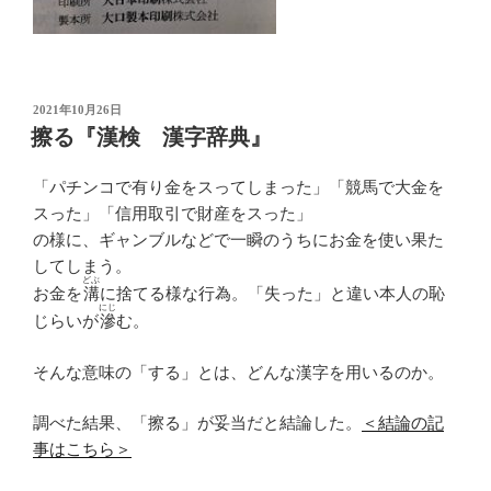
投
2021年10月26日
稿
擦る『漢検 漢字辞典』
日:
「パチンコで有り金をスってしまった」「競馬で大金を
スった」「信用取引で財産をスった」
の様に、ギャンブルなどで一瞬のうちにお金を使い果た
してしまう。
どぶ
お金を
溝
に捨てる様な行為。「失った」と違い本人の恥
にじ
じらいが
滲
む。
そんな意味の「する」とは、どんな漢字を用いるのか。
調べた結果、「擦る」が妥当だと結論した。
＜結論の記
事はこちら＞