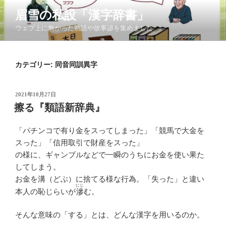
コ
眉雪の私設「漢字辞書」
ン
ウェブ上に無かった熟語や故事諺を集めました
テ
ン
ツ
カテゴリー:
同音同訓異字
へ
ス
キ
投
2021年10月27日
ッ
稿
擦る『類語新辞典』
日:
プ
「パチンコで有り金をスってしまった」「競馬で大金を
スった」「信用取引で財産をスった」
の様に、ギャンブルなどで一瞬のうちにお金を使い果た
してしまう。
お金を溝（どぶ）に捨てる様な行為。「失った」と違い
にじ
本人の恥じらいが
滲
む。
そんな意味の「する」とは、どんな漢字を用いるのか。