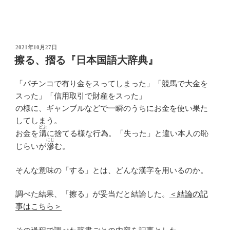
投
2021年10月27日
稿
擦る、摺る『日本国語大辞典』
日:
「パチンコで有り金をスってしまった」「競馬で大金を
スった」「信用取引で財産をスった」
の様に、ギャンブルなどで一瞬のうちにお金を使い果た
してしまう。
どぶ
お金を
溝
に捨てる様な行為。「失った」と違い本人の恥
にじ
じらいが
滲
む。
そんな意味の「する」とは、どんな漢字を用いるのか。
調べた結果、「擦る」が妥当だと結論した。
＜結論の記
事はこちら＞