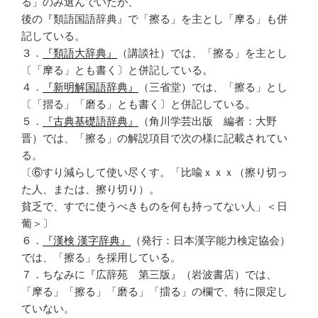
る」のみ選んでいたが、
後の『類語国語辞典』で「擦る」を主とし「摩る」も併
記している。
３．
『類語大辞典』
（講談社）では、「擦る」を主とし
〔「摩る」とも書く〕と併記している。
４．
『新明解国語辞典』
（三省堂）では、「擦る」とし
〔「摺る」「磨る」とも書く〕と併記している。
５．
『古典基礎語辞典』
（角川学芸出版 編者：大野
晋）では、「擦る」の解説項目で次の様に記載されてい
る。
〔⑥すり減らして使い尽くす。「比喩ｘｘｘ（擦り切っ
た人、または、擦り切り）。
貧乏で、すでに使うべきものを何も持ってない人」＜日
葡＞〕
６．
『漢検 漢字辞典』
（発行：日本漢字能力検定協会）
では、「擦る」を採用している。
７．ちなみに『広辞苑 第三版』（岩波書店）では、
「摩る」「擦る」「磨る」「擂る」の欄で、特に限定し
ていない。