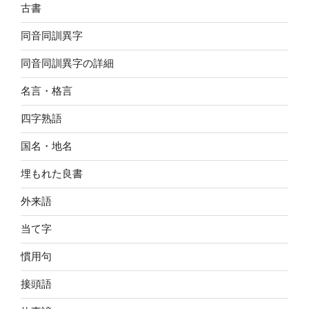
古書
同音同訓異字
同音同訓異字の詳細
名言・格言
四字熟語
国名・地名
埋もれた良書
外来語
当て字
慣用句
接頭語