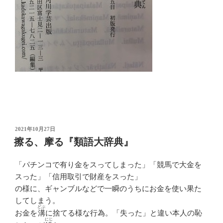
投
2021年10月27日
稿
擦る、摩る『類語大辞典』
日:
「パチンコで有り金をスってしまった」「競馬で大金を
スった」「信用取引で財産をスった」
の様に、ギャンブルなどで一瞬のうちにお金を使い果た
してしまう。
どぶ
お金を
溝
に捨てる様な行為。「失った」と違い本人の恥
にじ