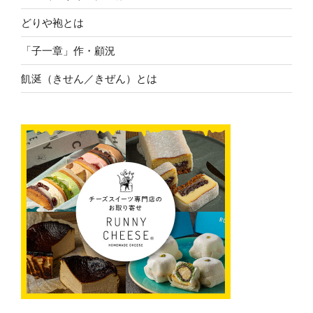
どりや袍とは
「子一章」作・顧況
飢涎（きせん／きぜん）とは