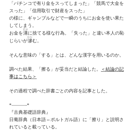
「パチンコで有り金をスってしまった」「競馬で大金を
スった」「信用取引で財産をスった」
の様に、ギャンブルなどで一瞬のうちにお金を使い果た
してしまう。
どぶ
お金を
溝
に捨てる様な行為。「失った」と違い本人の恥
にじ
じらいが
滲
む。
そんな意味の「する」とは、どんな漢字を用いるのか。
調べた結果、「擦る」が妥当だと結論した。
＜結論の記
事はこちら＞
その過程で調べた辞書ごとの内容を記事とした。
*———-*
『古典基礎語辞典』
日葡辞典（日本語⇔ポルトガル語）に「擦り」と説明さ
れていると載っている。