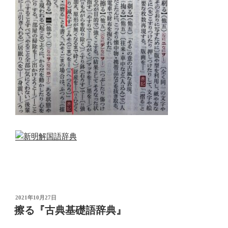
投
2021年10月27日
稿
擦る『古典基礎語辞典』
日: