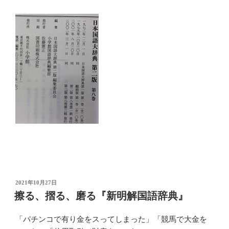
投
2021年10月27日
稿
擦る、摺る、磨る『新明解国語辞典』
日:
「パチンコで有り金をスってしまった」「競馬で大金を