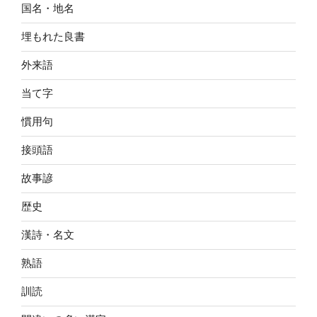
国名・地名
埋もれた良書
外来語
当て字
慣用句
接頭語
故事諺
歴史
漢詩・名文
熟語
訓読