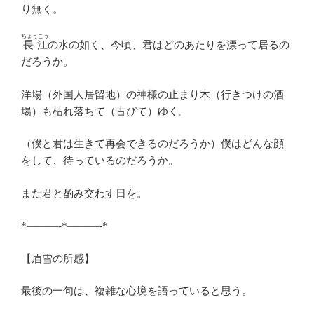
り無く。
ちょうこう
長江
の水の如く、今頃、君はどのあたりを漂って居るの
だろうか。
洋場（外国人居留地）の神様の止まり木（行きつけの酒
場）も枯れ落ちて（古びて）ゆく。
（僕と君は生きて再会できるのだろうか）僕はどんな顔
をして、待っているのだろうか。
また君と酌み交わす日を。
*———-*———-*
【眉雪の所感】
最後の一句は、複雑な心境を語っていると思う。