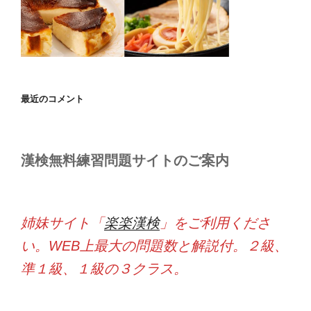
最近のコメント
漢検無料練習問題サイトのご案内
姉妹サイト「
楽楽漢検
」をご利用くださ
い。WEB上最大の問題数と解説付。２級、
準１級、１級の３クラス。