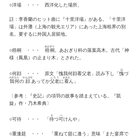
○洋場 ・・・ 西洋化した場所。
註：李香蘭のヒット曲に『十里洋場』がある。「十里洋
場」は外灘（上海の観光エリア）にあった上海租界の別
名。要するに外国人居留地。
あおぎり
○梧桐 ・・・
梧桐
。あおぎり科の落葉高木。古代「神
様（鳳凰）の止まり木」とされた。
は
○何顔 ・・・ 原文「愧我何顔看父老」読み下し「
愧
づ
われなん
かんばせ
ふろう
まみえ
我何
の
顔
あってか
父老
に
看
ん」
〔参考：『史記』の項羽の故事を踏まえている。『凱
旋』作・乃木希典〕
ま
べ
○可待 ・・・ 「
待
つ
可
けんや」
○重逢筵 ・・・ 「重ねて筵に逢う」意味「また宴席で