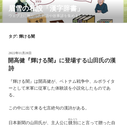
コ
眉雪の私設「漢字辞書」
ン
ウェブ上に無かった熟語や故事諺を集めました
テ
ン
ツ
タグ:
輝ける闇
へ
ス
キ
投
2022年11月28日
ッ
稿
開高健『輝ける闇』に登場する山田氏の漢
日:
プ
詩
『輝ける闇』は開高健が、ベトナム戦争中、ルポライタ
ーとして米軍に従軍した体験談を小説化したものであ
る。
この中に出て来る七言絶句の漢詩がある。
せんべつ
日本新聞の山田氏が、主人公に
餞別
にと言って贈った自