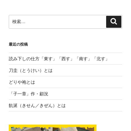
検
検
索
索:
最近の投稿
読み下しの仕方「東す」「西す」「南す」「北す」
刀圭（とうけい）とは
どりや袍とは
「子一章」作・顧況
飢涎（きせん／きぜん）とは