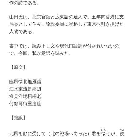
作の詩である。
山田氏は、北京官話と広東語の達人で、五年間香港に支
局長として住み、論説委員に昇格して東京へ引き揚げた
人物である。
書中では、読み下し文や現代口語訳が付されいないの
で、今回、私が意訳を試みた。
【原文】
臨風懐北無雁信
江水東流是那辺
惟見洋場梧桐老
何顔可待重逢筵
【拙訳】
おも
たよ
北風を顔に受けて（北の戦場へ向った）君を
懐
うが、
便