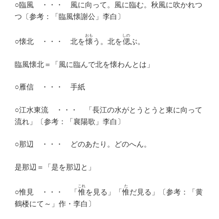
○臨風 ・・・ 風に向って。風に臨む。秋風に吹かれつ
つ〔参考：「臨風懐謝公」李白〕
おも
しの
○懐北 ・・・ 北を
懐
う。北を
偲
ぶ。
臨風懐北＝「風に臨んで北を懐わんとは」
○雁信 ・・・ 手紙
○江水東流 ・・・ 「長江の水がとうとうと東に向って
流れ」〔参考：「襄陽歌」李白〕
○那辺 ・・・ どのあたり。どのへん。
是那辺＝「是を那辺と」
これ
た
○惟見 ・・・ 「
惟
を見る」「
惟
だ見る」〔参考：「黄
鶴楼にて～」作・李白〕