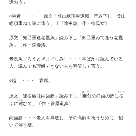
逢おう」
○重逢 ・・・ 原文「登山絶頂重逢嶺」読み下し「登山
絶頂重ねて嶺に逢う」〔『途中怨』作・徐氏女〕
原文「知己重逢老蠹魚」読み下し「知己重ねて逢う老蠹
魚」〔作・森春涛〕
老蠹魚（ろうとぎょ／しみ）・・・本ばかり読んでいる
人。読んでも理解できない人を嘲笑して言う。
○筵 ・・・ 宴席。
ゆうそう
したが
原文「逮従幽荘尚歯筵」読み下し「
幽荘
の尚歯の筵に
従
およ
ふに
逮
びて」〔作・菅原道真〕
尚歯筵・・・老人を尊敬し、その高齢を祝うために、招
いて催す宴。