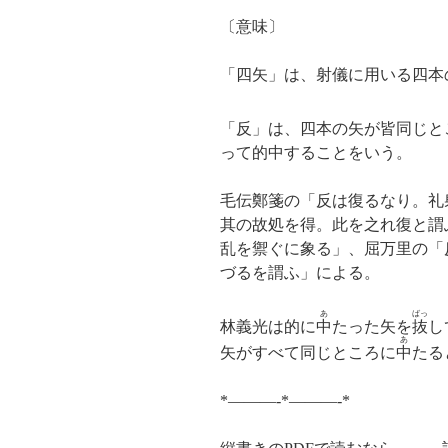
〔意味〕
「四矢」は、射儀に用いる四本
「反」は、四本の矢が皆同じと
って的中することをいう。
毛伝鄭箋の「反は復るなり。礼
其の故処を得。此を之れ復と謂
乱を禦ぐに象る」、屈万里の「
づるを謂ふ」による。
あ
ばっ
林義光は的に
中
たった矢を
抜
し
あ
矢がすべて同じところに
中
たる
*———-*———-*