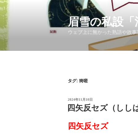
コ
ン
テ
眉雪の私設「
ン
ウェブ上に無かった熟語や故事
ツ
へ
ス
キ
ッ
プ
タグ:
猗嗟
投
2024年11月10日
稿
四矢反セズ（しし
日:
四矢反セズ