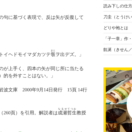
読み下しの仕
刀圭（とうけ
の句に基づく表現で、反は矢が反復して
どりや袍とは
「子一章」作
飢涎（きせん
まと
トイヘドモイマダカツテ
彀
ヲ出デズ。」
のが上手く、四本の矢が同じ所に当たる
の）的を外すことはない。」
文庫 2000年9月14日発行 15頁 14行
なるせてつお
260頁）を引用。解説者は
成瀬哲生
教授