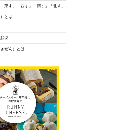
方「東す」「西す」「南す」「北す」
い）とは
・顧況
／きぜん）とは