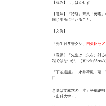
【読み】ししはんせず
【意味】『詩経』斉風「猗嗟」
同じ場所に当たること。
【文例】
「先生射ヲ善クシ、
四矢反セズ
〔意訳〕「先生は（矢を）射る
程ではないが、（直径約36㎝
『下谷叢話』 永井荷風・著 岩波
目
意味は文庫本の「注」語彙説明（
（山科大学）。