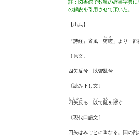
註：図書館で数種の辞書字典に
の解説を引用させて頂いた。
【出典】
いさ
『詩経』斉風「
猗嗟
」より一部
〔原文〕
四矢反兮 以禦亂兮
〔読み下し文〕
ししかへ
もつ
らん
ふせ
四矢反
る
以
て
亂
を
禦
ぐ
〔現代口語文〕
四矢はみごとに重なる。国の乱