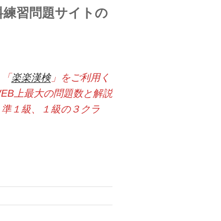
料練習問題サイトの
ト「
楽楽漢検
」をご利用く
EB上最大の問題数と解説
、準１級、１級の３クラ