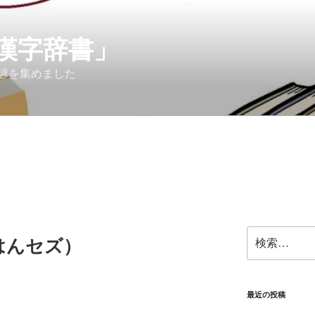
漢字辞書」
諺を集めました
検
はんセズ）
索:
最近の投稿