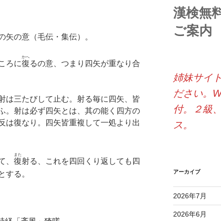
漢検無
ご案内
の矢の意（毛伝・集伝）。
かへ
ころに
復
るの意、つまり四矢が重なり合
姉妹サイ
ださい。W
射は三たびして止む。射る毎に四矢、皆
付。２級
ふ。射は必ず四矢とは、其の能く四方の
反は復なり。四矢皆重複して一処より出
ス。
また
て、
復
射る、これを四回くり返しても四
アーカイブ
とする。
2026年7月
2026年6月