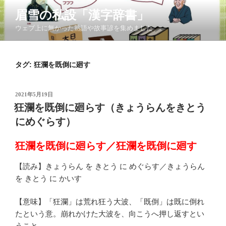
コ
眉雪の私設「漢字辞書」
ン
ウェブ上に無かった熟語や故事諺を集めました
テ
ン
ツ
タグ:
狂瀾を既倒に廻す
へ
ス
キ
投
2021年5月19日
ッ
稿
狂瀾を既倒に廻らす（きょうらんをきとう
日:
プ
にめぐらす）
狂瀾を既倒に廻らす／狂瀾を既倒に廻す
【読み】きょうらん を きとう に めぐらす／きょうらん
を きとう に かいす
【意味】「狂瀾」は荒れ狂う大波、「既倒」は既に倒れ
たという意。崩れかけた大波を、向こうへ押し返すとい