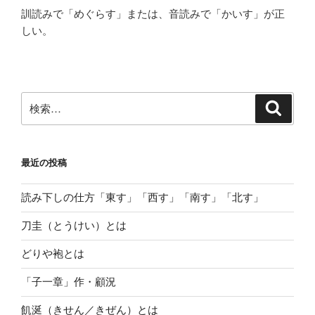
訓読みで「めぐらす」または、音読みで「かいす」が正
しい。
検
検
索
索:
最近の投稿
読み下しの仕方「東す」「西す」「南す」「北す」
刀圭（とうけい）とは
どりや袍とは
「子一章」作・顧況
飢涎（きせん／きぜん）とは