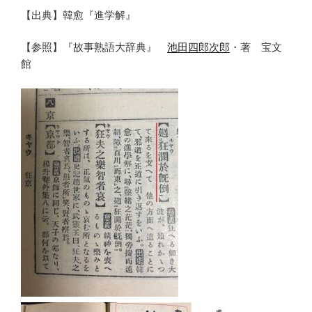
【出典】韓愈『進学解』
【参照】『故事熟語大辞典』
池田四郎次郎
・著 宝文
館