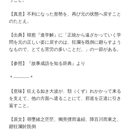
うこと。
【真意】不利になった形勢を、再び元の状態へ戻すこと
のたとえ。
【出典】韓愈『進学解』に「正統から遠ざかっていく学
問を元の正しい姿に戻すのは、狂瀾を既倒に廻らすよう
なもので、とても苦労の多いことだ。」の一節がある。
【参照】『故事成語を知る辞典』より
＊———–＊
【意味】狂える如き大波が、頽（くず）れかかって来る
を支えて、他の方面へ遣ることにて、邪道を正道に引き
返すこと。
【原文】尋墜緒之茫茫、獨旁捜而遠紹、障百川而東之、
廻狂瀾於旣倒