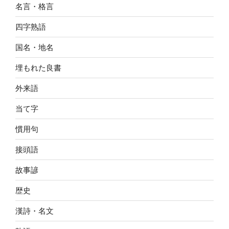
名言・格言
四字熟語
国名・地名
埋もれた良書
外来語
当て字
慣用句
接頭語
故事諺
歴史
漢詩・名文