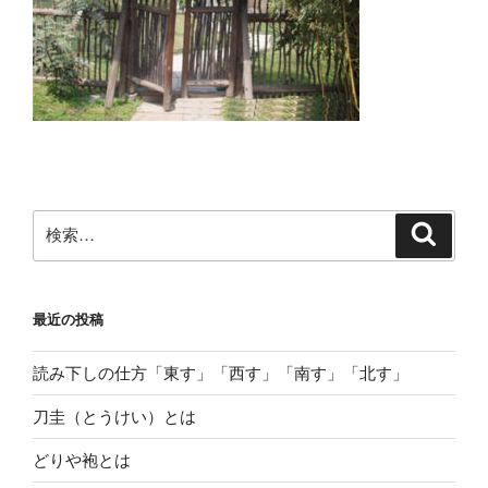
検
検
索
索:
最近の投稿
読み下しの仕方「東す」「西す」「南す」「北す」
刀圭（とうけい）とは
どりや袍とは