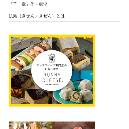
「子一章」作・顧況
飢涎（きせん／きぜん）とは