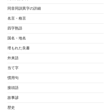
同音同訓異字の詳細
名言・格言
四字熟語
国名・地名
埋もれた良書
外来語
当て字
慣用句
接頭語
故事諺
歴史