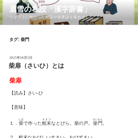
コ
眉雪の私設「漢字辞書」
ン
ウェブ上に無かった熟語や故事諺を集めました
テ
ン
ツ
タグ:
柴門
へ
ス
キ
投
2025年10月5日
ッ
稿
柴扉（さいひ）とは
日:
プ
柴扉
【読み】さい-ひ
【意味】
しば
そまつ
さいもん
１．
柴
で作った
粗末
なとびら。柴の戸。
柴門
。
２．粗末なわびしいすまい。わびずまい。