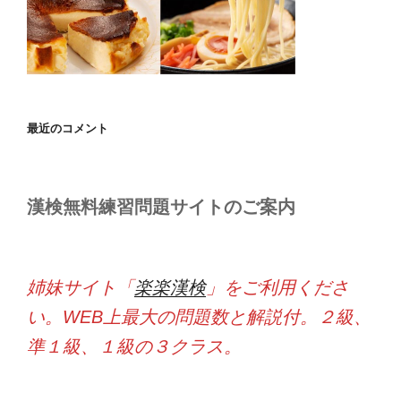
最近のコメント
漢検無料練習問題サイトのご案内
姉妹サイト「
楽楽漢検
」をご利用くださ
い。WEB上最大の問題数と解説付。２級、
準１級、１級の３クラス。