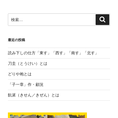
検
検
索
索:
最近の投稿
読み下しの仕方「東す」「西す」「南す」「北す」
刀圭（とうけい）とは
どりや袍とは
「子一章」作・顧況
飢涎（きせん／きぜん）とは