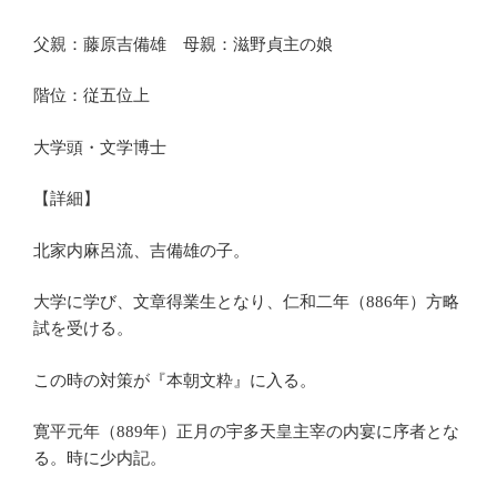
父親：藤原吉備雄 母親：滋野貞主の娘
階位：従五位上
大学頭・文学博士
【詳細】
北家内麻呂流、吉備雄の子。
大学に学び、文章得業生となり、仁和二年（886年）方略
試を受ける。
この時の対策が『本朝文粋』に入る。
寛平元年（889年）正月の宇多天皇主宰の内宴に序者とな
る。時に少内記。