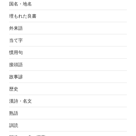
国名・地名
埋もれた良書
外来語
当て字
慣用句
接頭語
故事諺
歴史
漢詩・名文
熟語
訓読