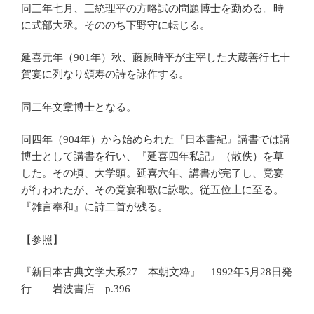
同三年七月、三統理平の方略試の問題博士を勤める。時
に式部大丞。そののち下野守に転じる。
延喜元年（901年）秋、藤原時平が主宰した大蔵善行七十
賀宴に列なり頌寿の詩を詠作する。
同二年文章博士となる。
同四年（904年）から始められた『日本書紀』講書では講
博士として講書を行い、『延喜四年私記』（散佚）を草
した。その頃、大学頭。延喜六年、講書が完了し、竟宴
が行われたが、その竟宴和歌に詠歌。従五位上に至る。
『雑言奉和』に詩二首が残る。
【参照】
『新日本古典文学大系27 本朝文粋』 1992年5月28日発
行 岩波書店 p.396