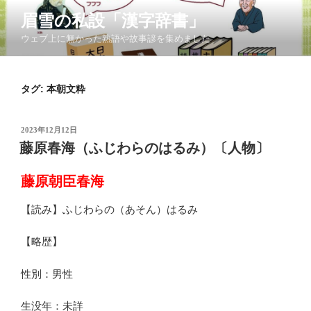
コ
眉雪の私設「漢字辞書」
ン
ウェブ上に無かった熟語や故事諺を集めました
テ
ン
ツ
タグ:
本朝文粋
へ
ス
キ
投
2023年12月12日
ッ
稿
藤原春海（ふじわらのはるみ）〔人物〕
日:
プ
藤原朝臣春海
【読み】ふじわらの（あそん）はるみ
【略歴】
性別：男性
生没年：未詳