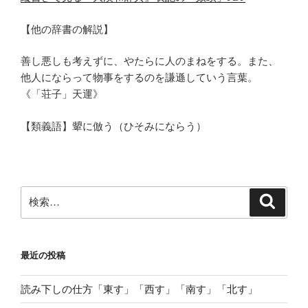
【他の辞書の解説】
善し悪しも考えずに、やたらに人のまねをする。また、
他人にならって物事をするのを謙遜していう言葉。
《「荘子」天運》
【類義語】顰に倣う（ひそみにならう）
検
検
索
索:
最近の投稿
読み下しの仕方「東す」「西す」「南す」「北す」