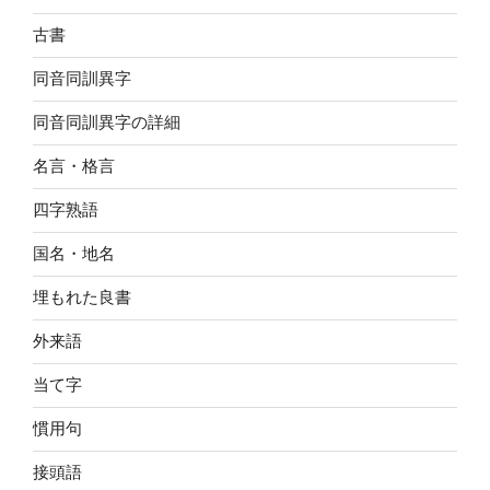
古書
同音同訓異字
同音同訓異字の詳細
名言・格言
四字熟語
国名・地名
埋もれた良書
外来語
当て字
慣用句
接頭語