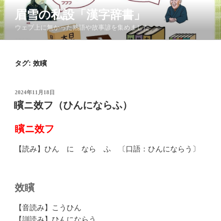
コ
眉雪の私設「漢字辞書」
ン
ウェブ上に無かった熟語や故事諺を集めました
テ
ン
ツ
タグ:
效矉
へ
ス
キ
投
2024年11月18日
ッ
稿
矉ニ效フ（ひんにならふ）
日:
プ
矉ニ效フ
【読み】ひん に なら ふ 〔口語：ひんにならう〕
效矉
【音読み】こうひん
【訓読み】ひんにならう