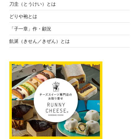
刀圭（とうけい）とは
どりや袍とは
「子一章」作・顧況
飢涎（きせん／きぜん）とは