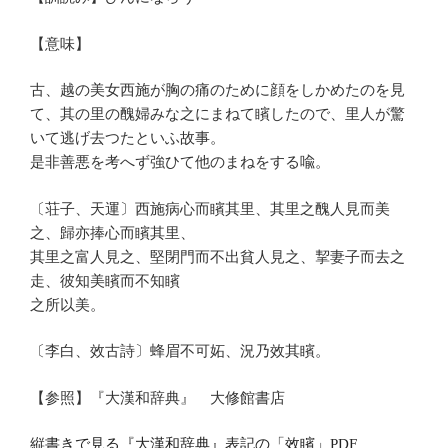
【意味】
古、越の美女西施が胸の痛のために顔をしかめたのを見
て、其の里の醜婦みな之にまねて矉したので、里人が驚
いて逃げ去つたといふ故事。
是非善悪を考へず強ひて他のまねをする喩。
〔荘子、天運〕西施病心而矉其里、其里之醜人見而美
之、歸亦捧心而矉其里、
其里之富人見之、堅閉門而不出貧人見之、挈妻子而去之
走、彼知美矉而不知矉
之所以美。
〔李白、效古詩〕蜂眉不可妬、況乃效其矉。
【参照】『大漢和辞典』 大修館書店
縦書きで見る『大漢和辞典』表記の「效矉」PDF