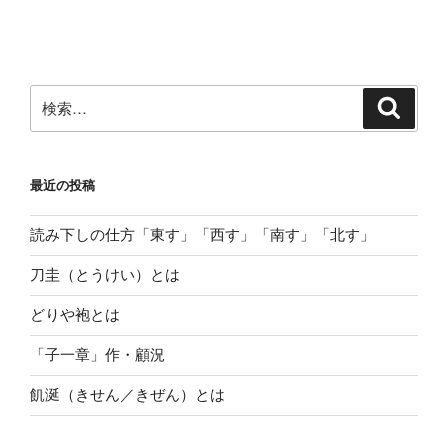
検
検
索
索:
最近の投稿
読み下しの仕方「東す」「西す」「南す」「北す」
刀圭（とうけい）とは
どりや袍とは
「子一章」作・顧況
飢涎（きせん／きぜん）とは