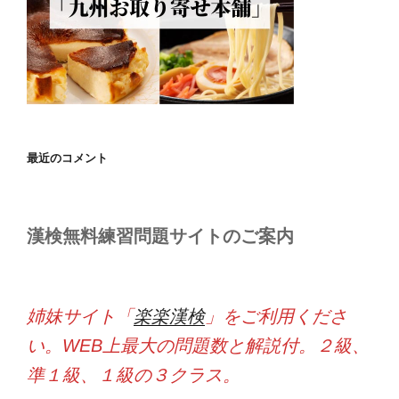
最近のコメント
漢検無料練習問題サイトのご案内
姉妹サイト「
楽楽漢検
」をご利用くださ
い。WEB上最大の問題数と解説付。２級、
準１級、１級の３クラス。