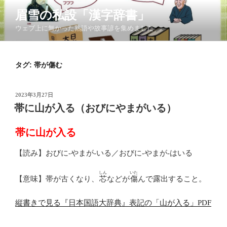
コ
眉雪の私設「漢字辞書」
ン
ウェブ上に無かった熟語や故事諺を集めました
テ
ン
ツ
タグ:
帯が傷む
へ
ス
キ
投
2023年3月27日
ッ
稿
帯に山が入る（おびにやまがいる）
日:
プ
帯に山が入る
【読み】おびに-やまが-いる／おびに-やまが-はいる
しん
いた
【意味】帯が古くなり、
芯
などが
傷
んで露出すること。
縦書きで見る『日本国語大辞典』表記の「山が入る」PDF