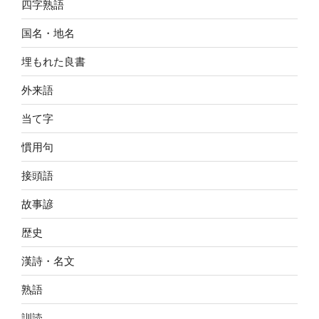
四字熟語
国名・地名
埋もれた良書
外来語
当て字
慣用句
接頭語
故事諺
歴史
漢詩・名文
熟語
訓読