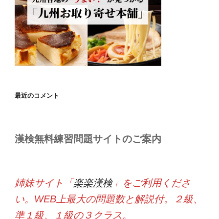
最近のコメント
漢検無料練習問題サイトのご案内
姉妹サイト「
楽楽漢検
」をご利用くださ
い。WEB上最大の問題数と解説付。２級、
準１級、１級の３クラス。