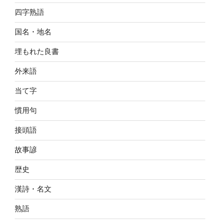
四字熟語
国名・地名
埋もれた良書
外来語
当て字
慣用句
接頭語
故事諺
歴史
漢詩・名文
熟語