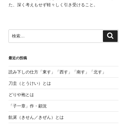
た、深く考えもせず軽々しく引き受けること。
検
検
索
索:
最近の投稿
読み下しの仕方「東す」「西す」「南す」「北す」
刀圭（とうけい）とは
どりや袍とは
「子一章」作・顧況
飢涎（きせん／きぜん）とは