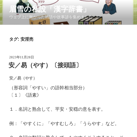
コ
眉雪の私設「漢字辞書」
ン
ウェブ上に無かった熟語や故事諺を集めました
テ
ン
ツ
タグ:
安淫売
へ
ス
キ
投
2023年11月20日
ッ
稿
安／易（やす）〔接頭語〕
日:
プ
安／易（やす）
（形容詞「やすい」の語幹相当部分）
〔１〕《語素》
１．名詞と熟合して、平安・安穏の意を表す。
例：「やすくに」「やすむしろ」「うらやす」など。