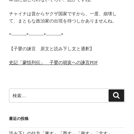
チャイナは昔からヤクザ国家ですから、一度、崩壊し
て、まともな政治家の出現を待つしかありませんね。
*———-*———-*———-*
【子嬰の諫言 原文と読み下し文と通釈】
史記「蒙恬列伝」 子嬰の胡亥への諫言PDF
検
検
索
索:
最近の投稿
読み下しの仕方「東す」「西す」「南す」「北す」