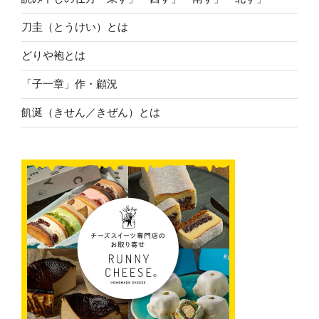
刀圭（とうけい）とは
どりや袍とは
「子一章」作・顧況
飢涎（きせん／きぜん）とは