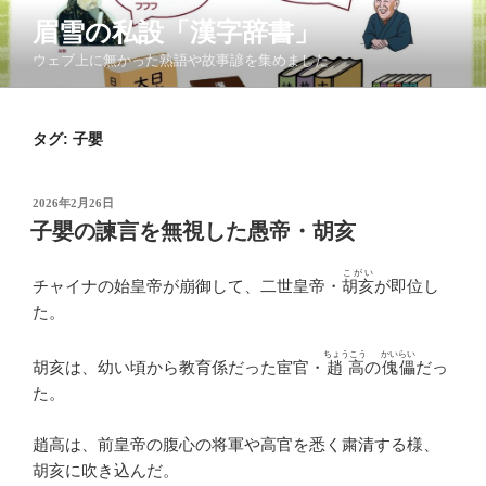
コ
眉雪の私設「漢字辞書」
ン
ウェブ上に無かった熟語や故事諺を集めました
テ
ン
ツ
タグ:
子嬰
へ
ス
キ
投
2026年2月26日
ッ
稿
子嬰の諫言を無視した愚帝・胡亥
日:
プ
こがい
チャイナの始皇帝が崩御して、二世皇帝・
胡亥
が即位し
た。
ちょうこう
かいらい
胡亥は、幼い頃から教育係だった宦官・
趙高
の
傀儡
だっ
た。
趙高は、前皇帝の腹心の将軍や高官を悉く粛清する様、
胡亥に吹き込んだ。