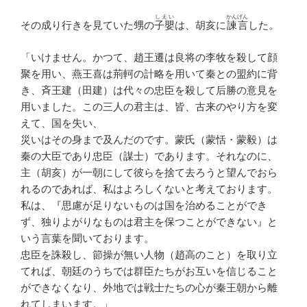
しえい
かんげん
その成り行きを見ていた甥の
子嬰
は、胡亥に
諫言
した。
「いけません。かつて、趙王遷は良将の李牧を殺して顔
聚を用い、燕王喜は荊軻の計略を用いて秦との盟約に背
き、斉王建（田建）は代々の忠臣を殺して后勝の意見を
用いました。この三人の君主は、皆、古来のやり方を変
えて、国を失い、
災いはその身まで及んだのです。蒙氏（蒙恬・蒙毅）は
秦の大臣であり忠臣（謀士）であります。それなのに、
主（胡亥）が一朝にして彼らを捨て去ろうと望んでおら
れるのであれば、私はよろしくないと考えております。
私は、『思慮が足りないものは国を治めることができ
ず、独りよがりなものは君主を保つことができない』と
いう言葉を聞いております。
忠臣を誅殺し、節操が無い人物（趙高のこと）を取り立
てれば、朝廷のうちでは群臣たちがお互いを信じること
ができなくなり、外地では戦士たちの心が秦王朝から離
れてしまいます。」