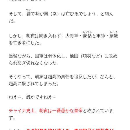
やが
そして、
軈
て我が国（秦）は亡びるでしょう、と結ん
だ。
もうてん
もうき
しかし、胡亥は聞き入れず、大将軍・
蒙恬
と軍師・
蒙毅
を亡き者にした。
当然ながら、国軍は弱体化し、他国（項羽など）に攻め
られ防ぎ切れなくなった。
そうなって、胡亥は趙高の責任を追及したが、なんと、
趙高に殺されてしまった。
ねえ～、愚かですねえ～
チャイナ史上、胡亥は一番愚かな皇帝
と称されていま
す。