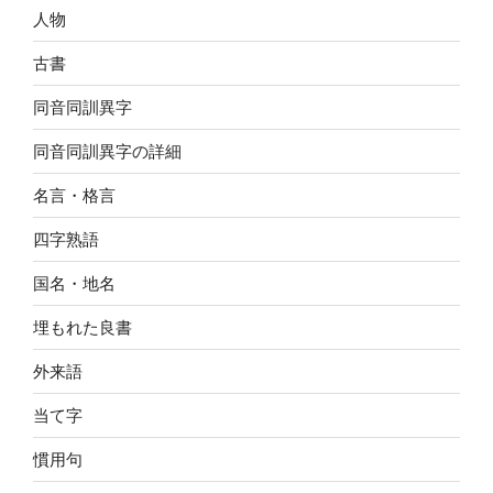
人物
古書
同音同訓異字
同音同訓異字の詳細
名言・格言
四字熟語
国名・地名
埋もれた良書
外来語
当て字
慣用句