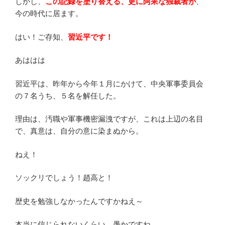
しかし、
この記録を塗り替える、更に阿呆な独裁者が
、
今の時代に居ます。
はい！ご存知、
習近平です！
あははは
習近平は、昨年から今年１月にかけて、中央軍事委員会
の７名うち、５名を解任した。
理由は、汚職や軍事機密漏洩ですが、これは上辺の名目
で、真意は、自分の意に染まぬから。
ねえ！
ソックリでしょう！趙高と！
歴史を勉強しなかったんですかねえ～
本当に信じられないくらい、愚かですね。