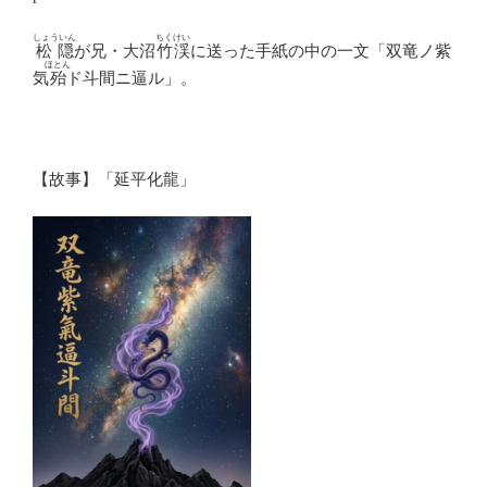
しょういん
ちくけい
松隠
が兄・大沼
竹渓
に送った手紙の中の一文「双竜ノ紫
ほとん
気
殆
ド斗間ニ逼ル」。
【故事】「延平化龍」