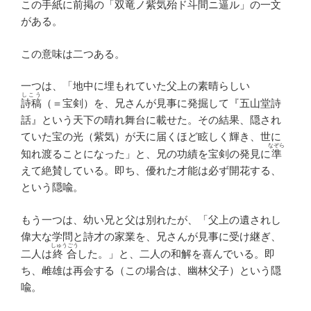
この手紙に前掲の「双竜ノ紫気殆ド斗間ニ逼ル」の一文
がある。
この意味は二つある。
一つは、「地中に埋もれていた父上の素晴らしい
しこう
詩稿
（＝宝剣）を、兄さんが見事に発掘して『五山堂詩
話』という天下の晴れ舞台に載せた。その結果、隠され
ていた宝の光（紫気）が天に届くほど眩しく輝き、世に
なぞら
知れ渡ることになった」と、兄の功績を宝剣の発見に
準
えて絶賛している。即ち、優れた才能は必ず開花する、
という隠喩。
もう一つは、幼い兄と父は別れたが、「父上の遺されし
偉大な学問と詩才の家業を、兄さんが見事に受け継ぎ、
しゅうごう
二人は
終合
した。」と、二人の和解を喜んでいる。即
ち、雌雄は再会する（この場合は、幽林父子）という隠
喩。