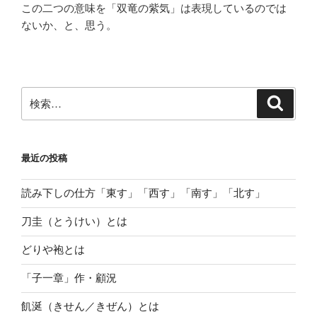
この二つの意味を「双竜の紫気」は表現しているのでは
ないか、と、思う。
検
検
索
索:
最近の投稿
読み下しの仕方「東す」「西す」「南す」「北す」
刀圭（とうけい）とは
どりや袍とは
「子一章」作・顧況
飢涎（きせん／きぜん）とは