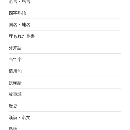
名言・格言
四字熟語
国名・地名
埋もれた良書
外来語
当て字
慣用句
接頭語
故事諺
歴史
漢詩・名文
熟語