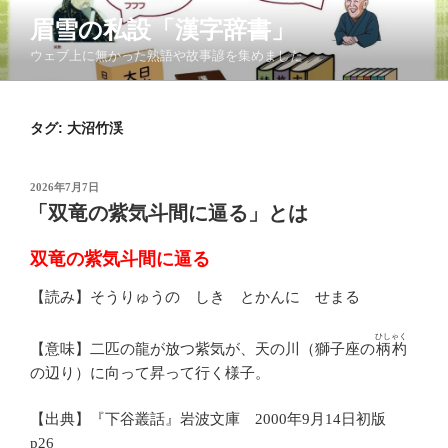
コ
眉雪の私設「漢字辞書」
ン
ウェブ上に無かった熟語や故事諺を集めました
テ
ン
ツ
タグ:
大沼竹渓
へ
ス
キ
投
2026年7月7日
ッ
稿
「双竜の紫気斗間に逼る」とは
日:
プ
双竜の紫気斗間に逼る
【読み】そうりゅうの しき とかんに せまる
ひしゃく
【意味】二匹の龍が放つ紫気が、天の川（獅子座の
柄杓
の辺り）に向って昇って行く様子。
【出典】『下谷叢話』岩波文庫 2000年9月14日初版
p26