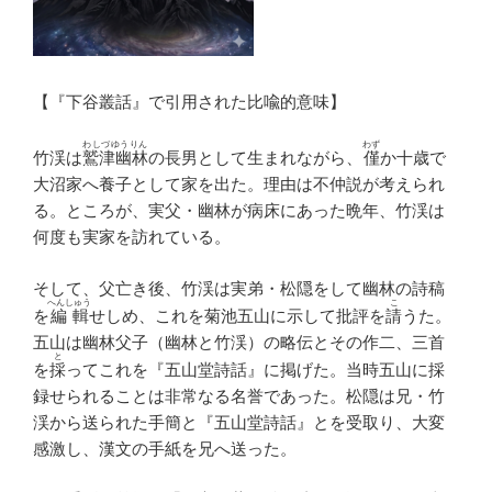
【『下谷叢話』で引用された比喩的意味】
わしづゆうりん
わず
竹渓は
鷲津幽林
の長男として生まれながら、
僅
か十歳で
大沼家へ養子として家を出た。理由は不仲説が考えられ
る。ところが、実父・幽林が病床にあった晩年、竹渓は
何度も実家を訪れている。
そして、父亡き後、竹渓は実弟・松隠をして幽林の詩稿
へんしゅう
こ
を
編輯
せしめ、これを菊池五山に示して批評を
請
うた。
五山は幽林父子（幽林と竹渓）の略伝とその作二、三首
と
を
採
ってこれを『五山堂詩話』に掲げた。当時五山に採
録せられることは非常なる名誉であった。松隠は兄・竹
渓から送られた手簡と『五山堂詩話』とを受取り、大変
感激し、漢文の手紙を兄へ送った。