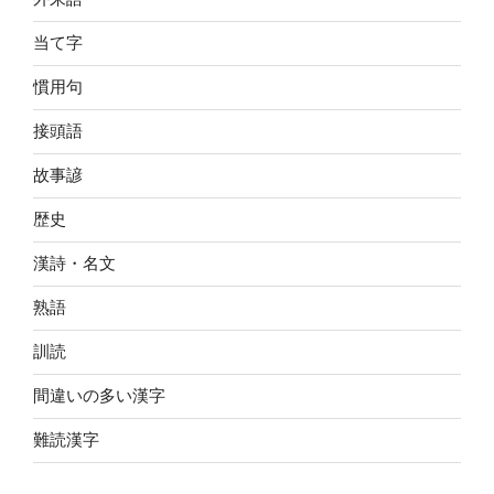
当て字
慣用句
接頭語
故事諺
歴史
漢詩・名文
熟語
訓読
間違いの多い漢字
難読漢字