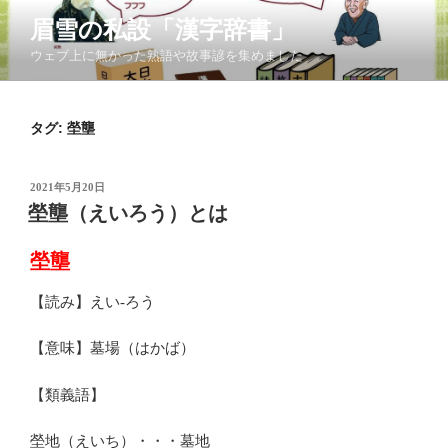
コ
眉雪の私設「漢字辞書」
ン
ウェブ上に無かった熟語や故事諺を集めました
テ
ン
ツ
タグ:
塋壟
へ
ス
キ
投
2021年5月20日
ッ
稿
塋壟（えいろう）とは
日:
プ
塋壟
【読み】えい‐ろう
【意味】墓場（はかば）
【類義語】
塋地（えいち）・・・墓地