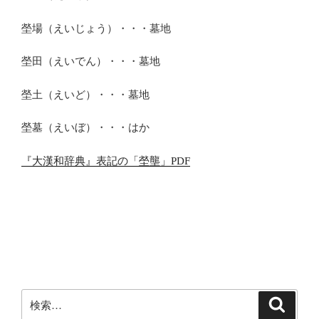
塋場（えいじょう）・・・墓地
塋田（えいでん）・・・墓地
塋土（えいど）・・・墓地
塋墓（えいぼ）・・・はか
『大漢和辞典』表記の「塋壟」PDF
検
検
索
索: