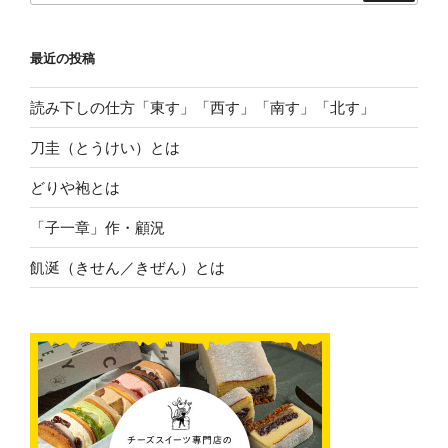
最近の投稿
読み下しの仕方「東す」「西す」「南す」「北す」
刀圭（とうけい）とは
どりや袍とは
「子一章」作・顧況
飢涎（きせん／きぜん）とは