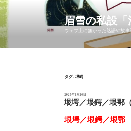
コ
ン
テ
眉雪の私設「
ン
ウェブ上に無かった熟語や故事
ツ
へ
ス
キ
ッ
プ
タグ:
垠崿
投
2025年1月26日
稿
垠堮／垠鍔／垠鄂
日:
垠堮／垠鍔／垠鄂