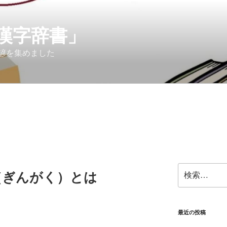
漢字辞書」
諺を集めました
検
（ぎんがく）とは
索:
最近の投稿