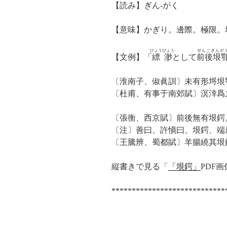
【読み】ぎん-がく
【意味】かぎり。邊際。極限。
ひょうびょう
ぜんごぎんが
【文例】「
縹渺
として
前後垠
〔淮南子、俶眞訓〕未有形埒垠
〔杜甫、有事于南郊賦〕溟涬爲
〔張衡、西京賦〕前後無有垠鍔
〔注〕善曰、許愼曰、垠鍔、端
〔王騰辨、蜀都賦〕羊腸繞其垠
縦書きで見る「
「垠鍔」
PDF画
****************************