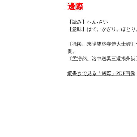
邊際
【読み】へん-さい
【意味】はて。かぎり。ほとり
〔徐陵、東陽雙林寺傅大士碑〕
促。
〔孟浩然。洛中送奚三還揚州詩
縦書きで見る「邊際」PDF画像