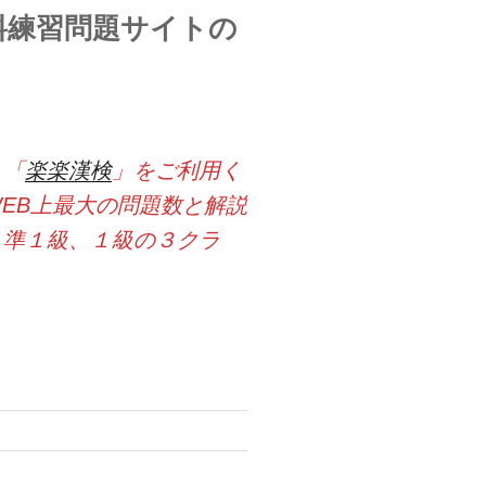
料練習問題サイトの
ト「
楽楽漢検
」をご利用く
EB上最大の問題数と解説
、準１級、１級の３クラ