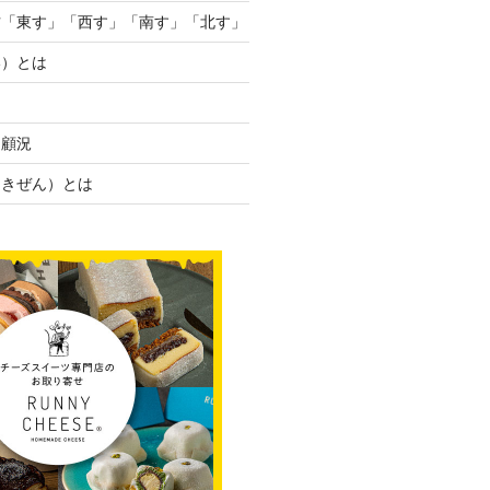
方「東す」「西す」「南す」「北す」
い）とは
・顧況
／きぜん）とは