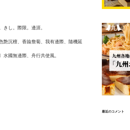
。きし。際限。邊涯。
色艶沉檀、香踰詹蔔、我有邊際、隨機延
〕水國無邊際、舟行共使風。
最近のコメント