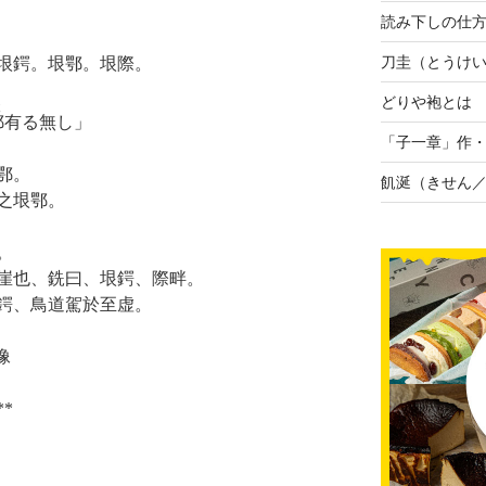
読み下しの仕
刀圭（とうけ
垠鍔。垠鄂。垠際。
どりや袍とは
く
鄂
有る無し」
「子一章」作
鄂。
飢涎（きせん
之垠鄂。
。
崖也、銑曰、垠鍔、際畔。
鍔、鳥道駕於至虚。
像
**