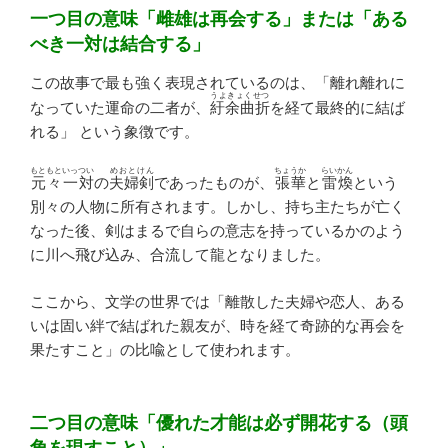
一つ目の意味「雌雄は再会する」または「ある
べき一対は結合する」
この故事で最も強く表現されているのは、「離れ離れに
うよきょくせつ
なっていた運命の二者が、
紆余曲折
を経て最終的に結ば
れる」 という象徴です。
もともといっつい
めおとけん
ちょうか
らいかん
元々一対
の
夫婦剣
であったものが、
張華
と
雷煥
という
別々の人物に所有されます。しかし、持ち主たちが亡く
なった後、剣はまるで自らの意志を持っているかのよう
に川へ飛び込み、合流して龍となりました。
ここから、文学の世界では「離散した夫婦や恋人、ある
いは固い絆で結ばれた親友が、時を経て奇跡的な再会を
果たすこと」の比喩として使われます。
二つ目の意味「優れた才能は必ず開花する（頭