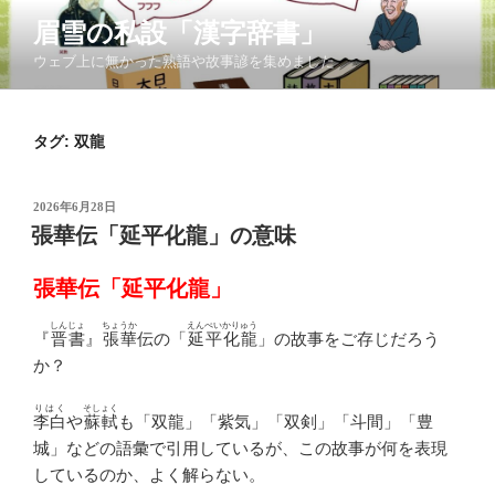
コ
眉雪の私設「漢字辞書」
ン
ウェブ上に無かった熟語や故事諺を集めました
テ
ン
ツ
タグ:
双龍
へ
ス
キ
投
2026年6月28日
ッ
稿
張華伝「延平化龍」の意味
日:
プ
張華伝「延平化龍」
しんじょ
ちょうか
えんぺいかりゅう
『
晋書
』
張華
伝の「
延平化龍
」の故事をご存じだろう
か？
りはく
そしょく
李白
や
蘇軾
も「双龍」「紫気」「双剣」「斗間」「豊
城」などの語彙で引用しているが、この故事が何を表現
しているのか、よく解らない。