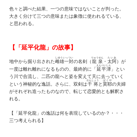
色々と調べた結果、一つの意味ではないことが判った。
大きく分けて三つの意味または象徴に使われるている、
と思われる。
【「延平化龍」の故事】
しゆういっつい
りゅうせん
たいあ
地中から掘り出された
雌雄一対
の名剣（
龍泉
・
太阿
）が
えんぺいしん
一度は離れ離れになるものの、最終的に「
延平津
」とい
う川で合流し、二匹の龍へと姿を変えて天に去っていく
かんしょう
ばくや
という神秘的な逸話。さらに、双剣は
干将
と
莫耶
の夫婦
がそれぞれ造ったものなので、転じて恋愛的とも解釈さ
れる。
【「延平化龍」の逸話は何を表現しているのか？・・・
三つ考えられる】