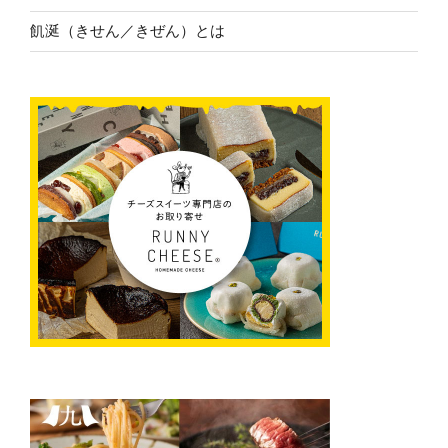
飢涎（きせん／きぜん）とは