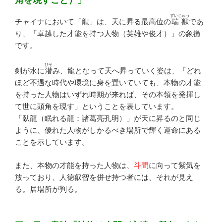
角を現すこと）」
ずいじゅう
チャイナにおいて「龍」は、天に昇る最高位の
瑞獣
であ
り、「卓越した才能を持つ人物（英雄や俊才）」の象徴
です。
ひそ
剣が水に
潜
み、龍となって天へ昇っていく姿は、「どれ
ほど不遇な時代や環境に身を置いていても、本物の才能
を持った人物はいずれ時期が来れば、その本領を発揮し
て世に頭角を現す」ということを表しています。
「臥龍（眠れる龍：諸葛亮孔明）」が天に昇るのと同じ
ように、優れた人物がしかるべき場所で輝く運命にある
ことを示しています。
また、本物の才能を持った人物は、
斗間
に向って紫気を
放っており、人徳叡智を併せ持つ者には、それが見え
る。居場所が判る。