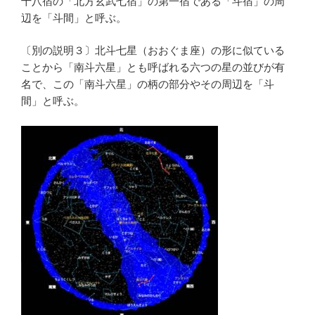
十八宿の「北方玄武七宿」の第一宿である「斗宿」の周
辺を「斗間」と呼ぶ。
〔別の説明３〕北斗七星（おおぐま座）の形に似ている
ことから「南斗六星」とも呼ばれる六つの星の並びが有
名で、この「南斗六星」の柄の部分やその周辺を「斗
間」と呼ぶ。