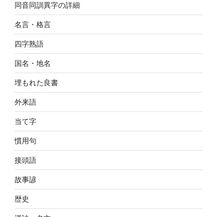
同音同訓異字の詳細
名言・格言
四字熟語
国名・地名
埋もれた良書
外来語
当て字
慣用句
接頭語
故事諺
歴史