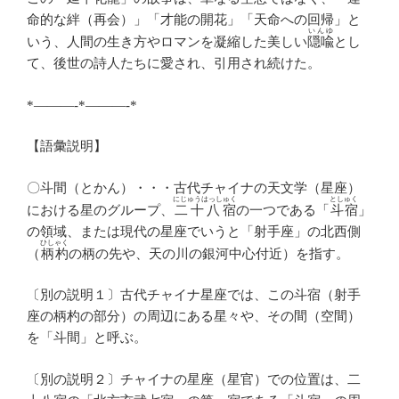
命的な絆（再会）」「才能の開花」「天命への回帰」と
いんゆ
いう、人間の生き方やロマンを凝縮した美しい
隠喩
とし
て、後世の詩人たちに愛され、引用され続けた。
*———-*———-*
【語彙説明】
〇斗間（とかん）・・・古代チャイナの天文学（星座）
にじゅうはっしゅく
としゅく
における星のグループ、
二十八宿
の一つである「
斗宿
」
の領域、または現代の星座でいうと「射手座」の北西側
ひしゃく
（
柄杓
の柄の先や、天の川の銀河中心付近）を指す。
〔別の説明１〕古代チャイナ星座では、この斗宿（射手
座の柄杓の部分）の周辺にある星々や、その間（空間）
を「斗間」と呼ぶ。
〔別の説明２〕チャイナの星座（星官）での位置は、二