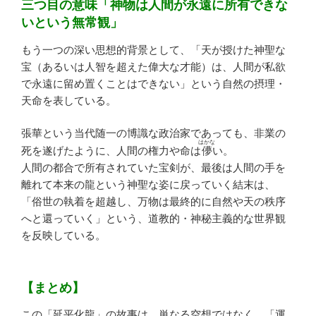
三つ目の意味「神物は人間が永遠に所有できな
いという無常観」
もう一つの深い思想的背景として、「天が授けた神聖な
宝（あるいは人智を超えた偉大な才能）は、人間が私欲
で永遠に留め置くことはできない」という自然の摂理・
天命を表している。
張華という当代随一の博識な政治家であっても、非業の
はかな
死を遂げたように、人間の権力や命は
儚
い。
人間の都合で所有されていた宝剣が、最後は人間の手を
離れて本来の龍という神聖な姿に戻っていく結末は、
「俗世の執着を超越し、万物は最終的に自然や天の秩序
へと還っていく」という、道教的・神秘主義的な世界観
を反映している。
【まとめ】
この「延平化龍」の故事は、単なる空想ではなく、「運