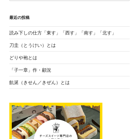
最近の投稿
読み下しの仕方「東す」「西す」「南す」「北す」
刀圭（とうけい）とは
どりや袍とは
「子一章」作・顧況
飢涎（きせん／きぜん）とは