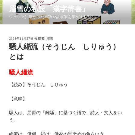
コ
眉雪の私設「漢字辞書」
ン
ウェブ上に無かった熟語や故事諺を集めました
テ
ン
ツ
投
2024年11月27日
投稿者:
眉雪
へ
稿
騒人緇流（そうじん しりゅう）
ス
日:
キ
とは
ッ
プ
騒人緇流
【読み】そうじん しりゅう
【意味】
騒人は、屈原の「離騒」に基づく語で、詩人・文人をい
う。
緇流は、僧侶。緇は、僧衣の黒染めの色をいう。