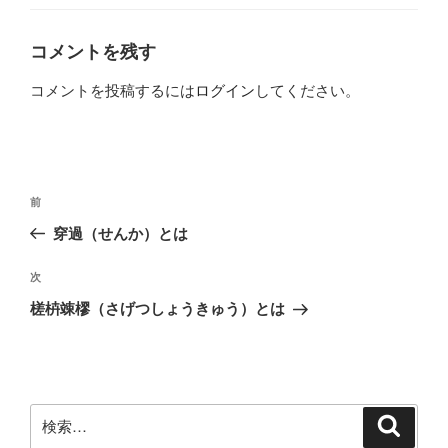
ー
コメントを残す
コメントを投稿するには
ログイン
してください。
投
前
前
稿
の
穿過（せんか）とは
ナ
投
ビ
稿
次
次
ゲ
の
槎枿竦樛（さげつしょうきゅう）とは
投
ー
稿
シ
ョ
ン
検
検
索
索: