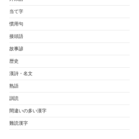
当て字
慣用句
接頭語
故事諺
歴史
漢詩・名文
熟語
訓読
間違いの多い漢字
難読漢字