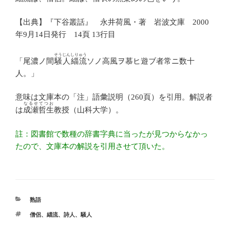
【出典】『下谷叢話』 永井荷風・著 岩波文庫 2000
年9月14日発行 14頁 13行目
そうじんしりゅう
「尾濃ノ間
騒人緇流
ソノ高風ヲ慕ヒ遊ブ者常ニ数十
人。」
意味は文庫本の「注」語彙説明（260頁）を引用。解説者
なるせてつお
は
成瀬哲生
教授（山科大学）。
註：図書館で数種の辞書字典に当ったが見つからなかっ
たので、文庫本の解説を引用させて頂いた。
カ
熟語
テ
タ
僧侶
、
緇流
、
詩人
、
騒人
ゴ
グ
リ