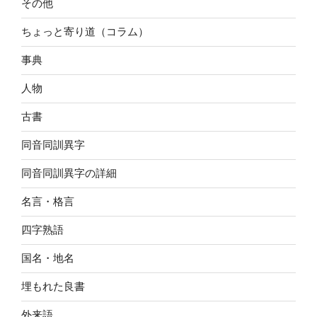
その他
ちょっと寄り道（コラム）
事典
人物
古書
同音同訓異字
同音同訓異字の詳細
名言・格言
四字熟語
国名・地名
埋もれた良書
外来語