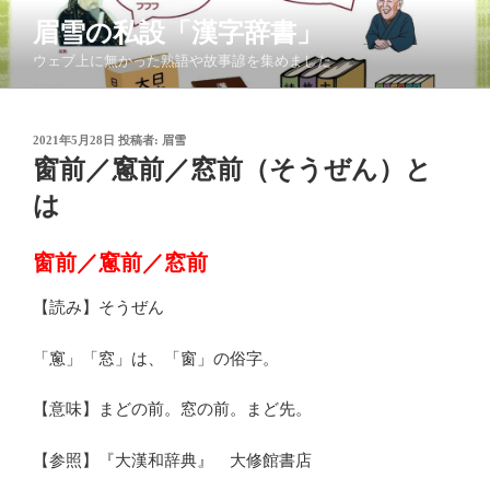
コ
眉雪の私設「漢字辞書」
ン
ウェブ上に無かった熟語や故事諺を集めました
テ
ン
ツ
投
2021年5月28日
投稿者:
眉雪
へ
稿
窗前／窻前／窓前（そうぜん）と
ス
日:
キ
は
ッ
プ
窗前／窻前／窓前
【読み】そうぜん
「窻」「窓」は、「窗」の俗字。
【意味】まどの前。窓の前。まど先。
【参照】『大漢和辞典』 大修館書店