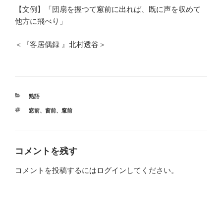
【文例】「団扇を握つて窻前に出れば、既に声を収めて
他方に飛べり」
＜『客居偶録 』北村透谷＞
カ
熟語
テ
タ
窓前
、
窗前
、
窻前
ゴ
グ
リ
ー
コメントを残す
コメントを投稿するには
ログイン
してください。
投