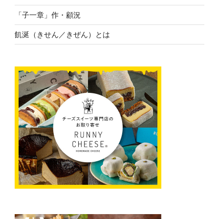
「子一章」作・顧況
飢涎（きせん／きぜん）とは