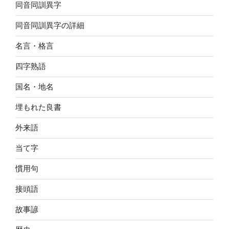
同音同訓異字
同音同訓異字の詳細
名言・格言
四字熟語
国名・地名
埋もれた良書
外来語
当て字
慣用句
接頭語
故事諺