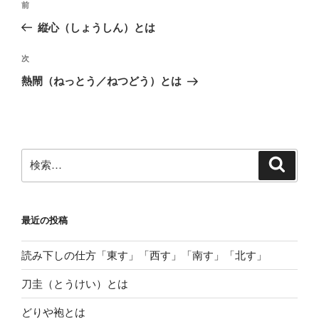
前
前
稿
の
縦心（しょうしん）とは
ナ
投
ビ
稿
次
次
ゲ
の
熱閙（ねっとう／ねつどう）とは
投
ー
稿
シ
ョ
ン
検
検
索
索:
最近の投稿
読み下しの仕方「東す」「西す」「南す」「北す」
刀圭（とうけい）とは
どりや袍とは