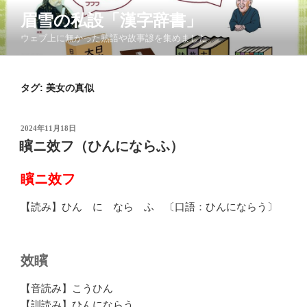
コ
眉雪の私設「漢字辞書」
ン
ウェブ上に無かった熟語や故事諺を集めました
テ
ン
ツ
タグ:
美女の真似
へ
ス
キ
投
2024年11月18日
ッ
稿
矉ニ效フ（ひんにならふ）
日:
プ
矉ニ效フ
【読み】ひん に なら ふ 〔口語：ひんにならう〕
效矉
【音読み】こうひん
【訓読み】ひんにならう