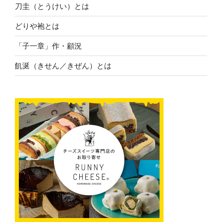
刀圭（とうけい）とは
どりや袍とは
「子一章」作・顧況
飢涎（きせん／きぜん）とは