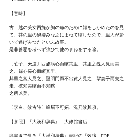
【意味】
古、越の美女西施が胸の痛のために顔をしかめたのを見
て、其の里の醜婦みな之にまねて矉したので、里人が驚
いて逃げ去つたといふ故事。
是非善悪を考へず強ひて他のまねをする喩。
〔荘子、天運〕西施病心而矉其里、其里之醜人見而美
之、歸亦捧心而矉其里、
其里之富人見之、堅閉門而不出貧人見之、挈妻子而去之
走、彼知美矉而不知矉
之所以美。
〔李白、效古詩〕蜂眉不可妬、況乃效其矉。
【参照】『大漢和辞典』 大修館書店
縦書きで見る『大漢和辞典』表記の「效矉」PDF