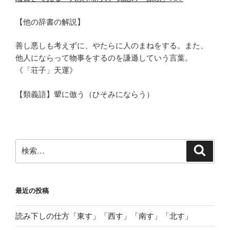
【他の辞書の解説】
善し悪しも考えずに、やたらに人のまねをする。また、
他人にならって物事をするのを謙遜していう言葉。
《「荘子」天運》
【類義語】顰に倣う（ひそみにならう）
検
検
索
索:
最近の投稿
読み下しの仕方「東す」「西す」「南す」「北す」