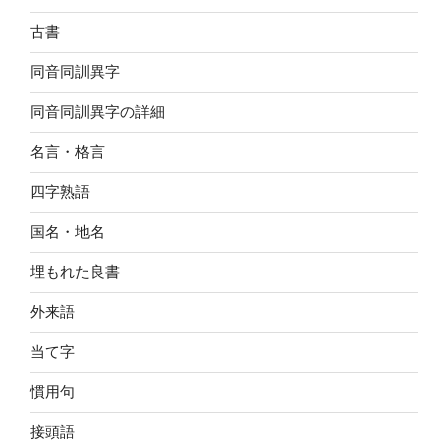
古書
同音同訓異字
同音同訓異字の詳細
名言・格言
四字熟語
国名・地名
埋もれた良書
外来語
当て字
慣用句
接頭語