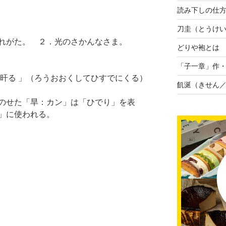
読み下しの仕
刀圭（とうけ
れがた。 ２．光のさかんなさま。
どりや袍とは
「子一章」作
に旰る 」（ろうおおくしてひすでにくる）
飢涎（きせん
のせた「旱：カン」は「ひでり」を表
」に使われる。