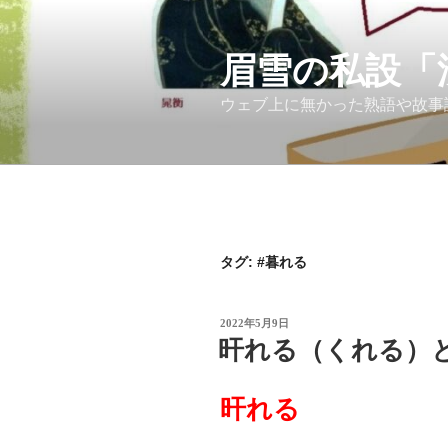
コ
ン
テ
眉雪の私設「
ン
ウェブ上に無かった熟語や故事
ツ
へ
ス
キ
ッ
プ
タグ:
#暮れる
投
2022年5月9日
稿
旰れる（くれる）
日:
旰れる