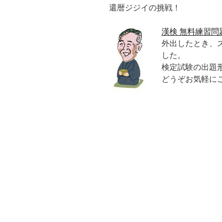
還暦ジジイの挑戦！
漢検 無料練習問
外出したとき、
した。
検定試験の出題
どうぞお気軽に