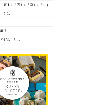
方「東す」「西す」「南す」「北す」
い）とは
・顧況
／きぜん）とは