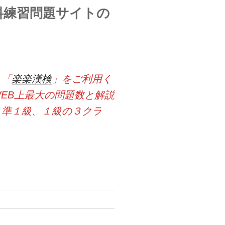
料練習問題サイトの
ト「
楽楽漢検
」をご利用く
EB上最大の問題数と解説
、準１級、１級の３クラ