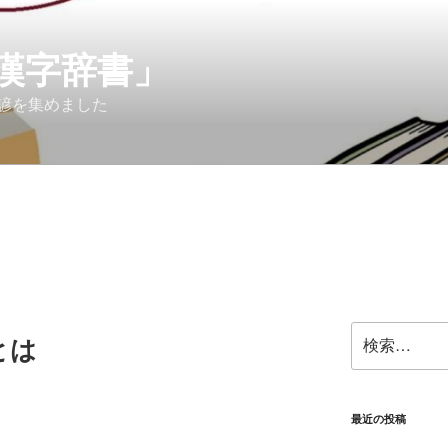
漢字辞書」
諺を集めました
検
とは
索:
最近の投稿