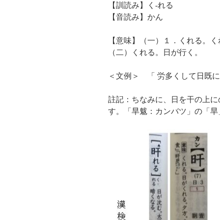
【訓読み】く-れる
【音読み】かん
【意味】（一）１．くれる。く
（二）くれる。日が行く。
＜文例＞ 「 労多くして日既
註記：ちなみに、日を干の上に
す。「旱魃：カンバツ」の「旱