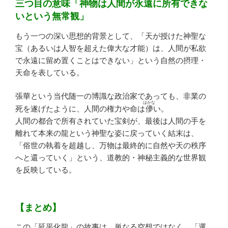
三つ目の意味「神物は人間が永遠に所有できな
いという無常観」
もう一つの深い思想的背景として、「天が授けた神聖な
宝（あるいは人智を超えた偉大な才能）は、人間が私欲
で永遠に留め置くことはできない」という自然の摂理・
天命を表している。
張華という当代随一の博識な政治家であっても、非業の
はかな
死を遂げたように、人間の権力や命は
儚
い。
人間の都合で所有されていた宝剣が、最後は人間の手を
離れて本来の龍という神聖な姿に戻っていく結末は、
「俗世の執着を超越し、万物は最終的に自然や天の秩序
へと還っていく」という、道教的・神秘主義的な世界観
を反映している。
【まとめ】
この「延平化龍」の故事は、単なる空想ではなく、「運