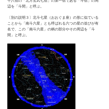
十八宿の「北方玄武七宿」の第一宿である「斗宿」の周
辺を「斗間」と呼ぶ。
〔別の説明３〕北斗七星（おおぐま座）の形に似ている
ことから「南斗六星」とも呼ばれる六つの星の並びが有
名で、この「南斗六星」の柄の部分やその周辺を「斗
間」と呼ぶ。