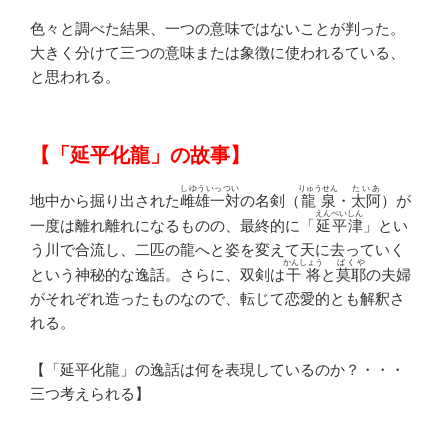
色々と調べた結果、一つの意味ではないことが判った。
大きく分けて三つの意味または象徴に使われるている、
と思われる。
【「延平化龍」の故事】
しゆういっつい
りゅうせん
たいあ
地中から掘り出された
雌雄一対
の名剣（
龍泉
・
太阿
）が
えんぺいしん
一度は離れ離れになるものの、最終的に「
延平津
」とい
う川で合流し、二匹の龍へと姿を変えて天に去っていく
かんしょう
ばくや
という神秘的な逸話。さらに、双剣は
干将
と
莫耶
の夫婦
がそれぞれ造ったものなので、転じて恋愛的とも解釈さ
れる。
【「延平化龍」の逸話は何を表現しているのか？・・・
三つ考えられる】