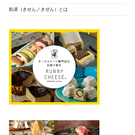
飢涎（きせん／きぜん）とは