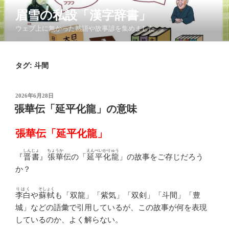
コ
眉雪の私設「漢字辞書」
ン
ウェブ上に無かった熟語や故事諺を集めました
テ
ン
ツ
タグ:
斗間
へ
ス
キ
投
2026年6月28日
ッ
稿
張華伝「延平化龍」の意味
日:
プ
張華伝「延平化龍」
しんじょ
ちょうか
えんぺいかりゅう
『
晋書
』
張華
伝の「
延平化龍
」の故事をご存じだろう
か？
りはく
そしょく
李白
や
蘇軾
も「双龍」「紫気」「双剣」「斗間」「豊
城」などの語彙で引用しているが、この故事が何を表現
しているのか、よく解らない。