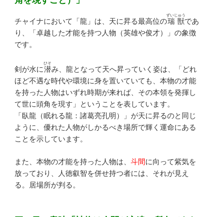
角を現すこと）」
ずいじゅう
チャイナにおいて「龍」は、天に昇る最高位の
瑞獣
であ
り、「卓越した才能を持つ人物（英雄や俊才）」の象徴
です。
ひそ
剣が水に
潜
み、龍となって天へ昇っていく姿は、「どれ
ほど不遇な時代や環境に身を置いていても、本物の才能
を持った人物はいずれ時期が来れば、その本領を発揮し
て世に頭角を現す」ということを表しています。
「臥龍（眠れる龍：諸葛亮孔明）」が天に昇るのと同じ
ように、優れた人物がしかるべき場所で輝く運命にある
ことを示しています。
また、本物の才能を持った人物は、
斗間
に向って紫気を
放っており、人徳叡智を併せ持つ者には、それが見え
る。居場所が判る。