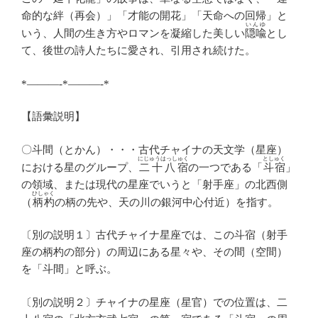
命的な絆（再会）」「才能の開花」「天命への回帰」と
いんゆ
いう、人間の生き方やロマンを凝縮した美しい
隠喩
とし
て、後世の詩人たちに愛され、引用され続けた。
*———-*———-*
【語彙説明】
〇斗間（とかん）・・・古代チャイナの天文学（星座）
にじゅうはっしゅく
としゅく
における星のグループ、
二十八宿
の一つである「
斗宿
」
の領域、または現代の星座でいうと「射手座」の北西側
ひしゃく
（
柄杓
の柄の先や、天の川の銀河中心付近）を指す。
〔別の説明１〕古代チャイナ星座では、この斗宿（射手
座の柄杓の部分）の周辺にある星々や、その間（空間）
を「斗間」と呼ぶ。
〔別の説明２〕チャイナの星座（星官）での位置は、二