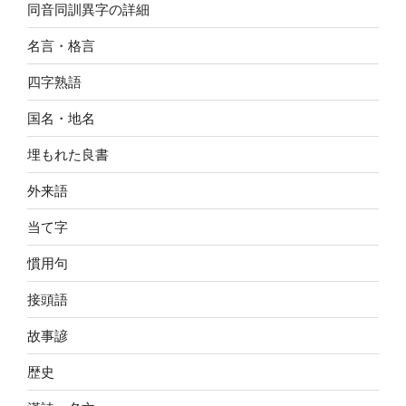
同音同訓異字の詳細
名言・格言
四字熟語
国名・地名
埋もれた良書
外来語
当て字
慣用句
接頭語
故事諺
歴史