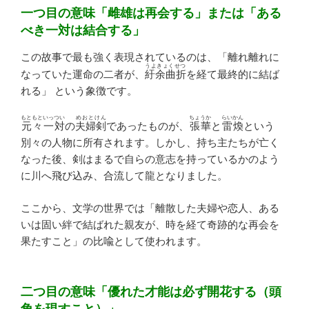
一つ目の意味「雌雄は再会する」または「ある
べき一対は結合する」
この故事で最も強く表現されているのは、「離れ離れに
うよきょくせつ
なっていた運命の二者が、
紆余曲折
を経て最終的に結ば
れる」 という象徴です。
もともといっつい
めおとけん
ちょうか
らいかん
元々一対
の
夫婦剣
であったものが、
張華
と
雷煥
という
別々の人物に所有されます。しかし、持ち主たちが亡く
なった後、剣はまるで自らの意志を持っているかのよう
に川へ飛び込み、合流して龍となりました。
ここから、文学の世界では「離散した夫婦や恋人、ある
いは固い絆で結ばれた親友が、時を経て奇跡的な再会を
果たすこと」の比喩として使われます。
二つ目の意味「優れた才能は必ず開花する（頭