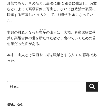
形態であり、その名とは裏腹に主に 都会に生活し、詩文
などによって高級官僚に寄生し、ひいては政治の裏面に
暗躍する堕落した 文人として、非難の対象になってい
た。
あまた
非難の対象となった
数多
の山人は、大概、科挙試験に落
第し高級官僚の道を断たれた者が、食べていくための苦
心策だった面がある。
本来、山人とは医術や占術を職業とする人々 の職称であ
った。
検
検
索
索:
最近の投稿