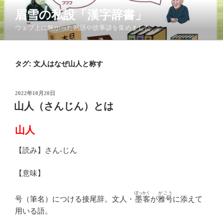
コ
眉雪の私設「漢字辞書」
ン
ウェブ上に無かった熟語や故事諺を集めました
テ
ン
ツ
タグ:
文人はなぜ山人と称す
へ
ス
キ
投
2022年10月20日
ッ
稿
山人（さんじん）とは
日:
プ
山人
【読み】さん-じん
【意味】
ぼっかく
がごう
号（筆名）につける接尾辞。文人・
墨客
が
雅号
に添えて
用いる語。