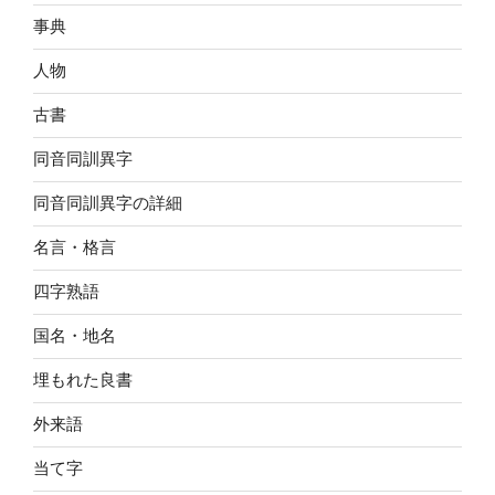
事典
人物
古書
同音同訓異字
同音同訓異字の詳細
名言・格言
四字熟語
国名・地名
埋もれた良書
外来語
当て字