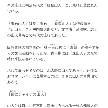
その流れは明治時代の「紅葉山人」こと尾崎紅葉に及ん
でいる。
しゅんぽ
「漱石山人」は夏目漱石、「
春畝
山人」は伊藤博文、
「迂山人」こと中岡慎太郎など、文学者、政治家、志士
の山人号もこの時代の流行であった。
こばやしいちぞう
いつおう
がごう
阪急電鉄の創立者の
小林一三
は後に「
逸翁
」の
雅号
で多
くの文化活動を行ったが、青年期には「逸山人」の名で
時代小説を書いている。
現代で最も有名なのは、北大路魯山人であろう。死後な
おコマーシャルに登場するのは、まさに山人の真骨頂で
あろう。
ちなみ
さんじん
【
因
にチャイナの
山人
】
山人とは特に明代末期に顕著にみられる一種の知識人の