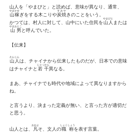
山人を「やまびと」と読めば、意味が異なり、通常、
やまかせ
すみや
山稼
ぎをする木こりや
炭焼
きのことをいう。
やまびと
かつては、村人に対して、山中にいた住民を
山人
または
やまおとこ
山男
と呼んでいた。
【伝来】
さんじん
山人
は、チャイナから伝来したものだが、日本での意味
じゃっかん
はチャイナと
若干
異なる。
まあ、チャイナでも時代や地域によって異なりますから
ね。
と言うより、決まった定義が無い、と言った方が適切だ
と思う。
おおよ
しょくしょう
山人とは、
凡
そ、文人の
職称
を表す言葉。