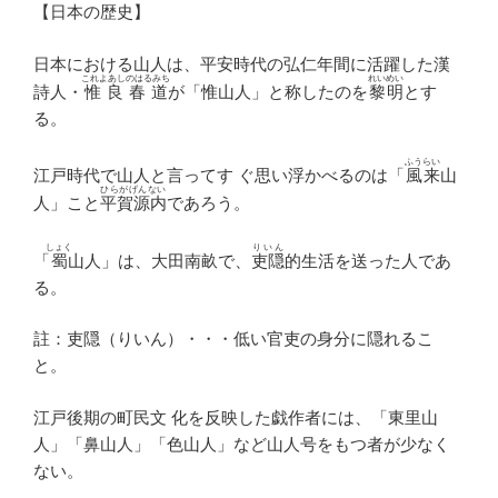
【日本の歴史】
日本における山人は、平安時代の弘仁年間に活躍した漢
これよあしのはるみち
れいめい
詩人・
惟良春道
が「惟山人」と称したのを
黎明
とす
る。
ふうらい
江戸時代で山人と言ってす ぐ思い浮かべるのは「
風来
山
ひらがげんない
人」こと
平賀源内
であろう。
しょく
りいん
「
蜀
山人」は、大田南畝で、
吏隠
的生活を送った人であ
る。
註：吏隠（りいん）・・・低い官吏の身分に隠れるこ
と。
江戸後期の町民文 化を反映した戯作者には、「東里山
人」「鼻山人」「色山人」など山人号をもつ者が少なく
ない。