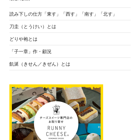
読み下しの仕方「東す」「西す」「南す」「北す」
刀圭（とうけい）とは
どりや袍とは
「子一章」作・顧況
飢涎（きせん／きぜん）とは