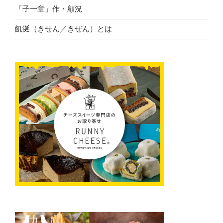
「子一章」作・顧況
飢涎（きせん／きぜん）とは