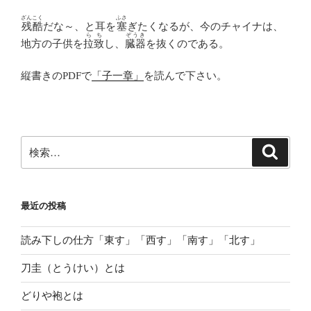
ざんこく
ふさ
残酷
だな～、と耳を
塞
ぎたくなるが、今のチャイナは、
らち
ぞうき
地方の子供を
拉致
し、
臓器
を抜くのである。
縦書きのPDFで
「子一章」
を読んで下さい。
検
検
索
索:
最近の投稿
読み下しの仕方「東す」「西す」「南す」「北す」
刀圭（とうけい）とは
どりや袍とは