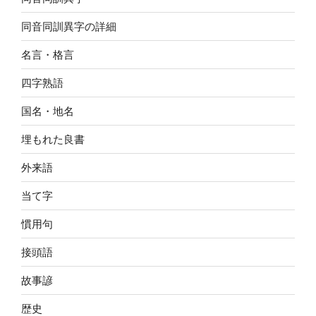
同音同訓異字の詳細
名言・格言
四字熟語
国名・地名
埋もれた良書
外来語
当て字
慣用句
接頭語
故事諺
歴史