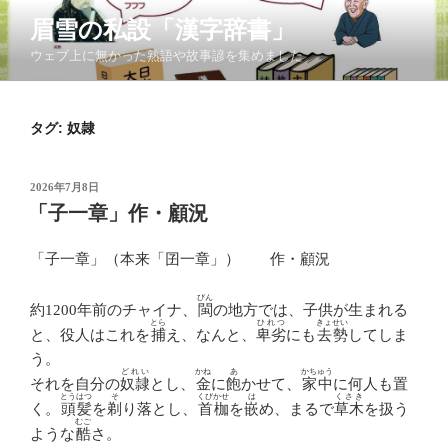
コ
眉雪の私設「漢字辞書」
ン
ウェブ上に無かった熟語や故事諺を集めました
テ
ン
ツ
タグ:
奴隷
へ
ス
キ
投
2026年7月8日
ッ
稿
「子一章」作・顧況
日:
プ
「子一章」（本来「囝一章」） 作・顧況
びん
約1200年前のチャイナ、
閩
の地方では、子供が生まれる
とら
ひれつ
きょせい
と、役人はこれを
捕
え、なんと、
卑劣
にも
去勢
してしま
う。
どれい
かね
あ
かちゅう
それを自分の
奴隷
とし、
金
に
飽
かせて、
家中
に何人も置
とうはつ
そ
くびかせ
は
くさき
く。
頭髪
を
剃
り落とし、
首枷
を
嵌
め、まるで
草木
を扱う
むご
ような
酷
さ。