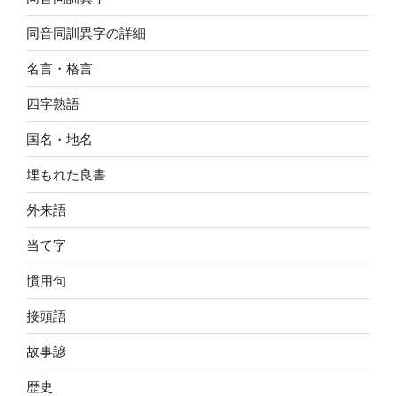
同音同訓異字の詳細
名言・格言
四字熟語
国名・地名
埋もれた良書
外来語
当て字
慣用句
接頭語
故事諺
歴史