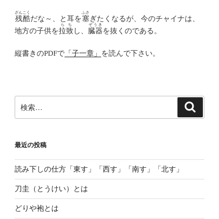
ざんこく
ふさ
残酷
だな～、と耳を
塞
ぎたくなるが、今のチャイナは、
らち
ぞうき
地方の子供を
拉致
し、
臓器
を抜くのである。
縦書きのPDFで
「子一章」
を読んで下さい。
検
検
索
索:
最近の投稿
読み下しの仕方「東す」「西す」「南す」「北す」
刀圭（とうけい）とは
どりや袍とは