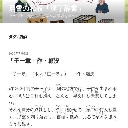
コ
眉雪の私設「漢字辞書」
ン
ウェブ上に無かった熟語や故事諺を集めました
テ
ン
ツ
タグ:
唐詩
へ
ス
キ
投
2026年7月8日
ッ
稿
「子一章」作・顧況
日:
プ
「子一章」（本来「囝一章」） 作・顧況
びん
約1200年前のチャイナ、
閩
の地方では、子供が生まれる
とら
ひれつ
きょせい
と、役人はこれを
捕
え、なんと、
卑劣
にも
去勢
してしま
う。
どれい
かね
あ
かちゅう
それを自分の
奴隷
とし、
金
に
飽
かせて、
家中
に何人も置
とうはつ
そ
くびかせ
は
くさき
く。
頭髪
を
剃
り落とし、
首枷
を
嵌
め、まるで
草木
を扱う
むご
ような
酷
さ。