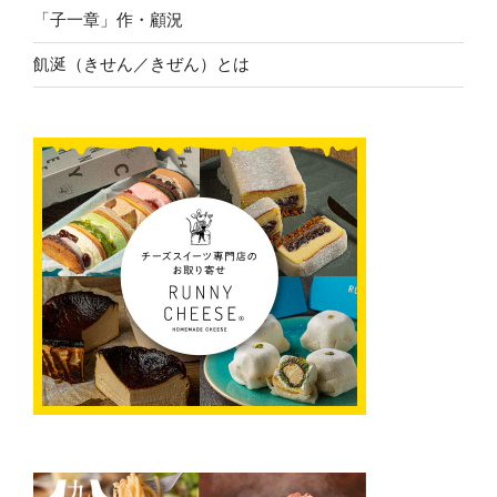
「子一章」作・顧況
飢涎（きせん／きぜん）とは