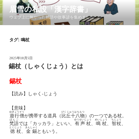
コ
眉雪の私設「漢字辞書」
ン
ウェブ上に無かった熟語や故事諺を集めました
テ
ン
ツ
タグ:
鳴杖
へ
ス
キ
投
2025年10月5日
ッ
稿
錫杖（しゃくじょう）とは
日:
プ
錫杖
【読み】しゃく-じょう
【意味】
ゆぎょうそう
びくじゅうはちもつ
遊行僧
が携帯する道具（
比丘十八物
）の一つである杖。
ぼんご
ゆうせいじょう
めいじょう
ちじょう
梵語
では「カッカラ」といい、
有声杖
、
鳴杖
、
智杖
、
とくじょう
きんしゃく
徳杖
、
金錫
ともいう。