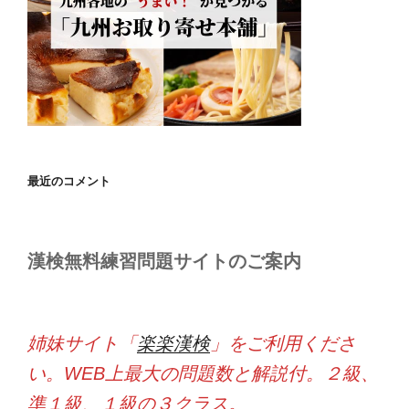
最近のコメント
漢検無料練習問題サイトのご案内
姉妹サイト「
楽楽漢検
」をご利用くださ
い。WEB上最大の問題数と解説付。２級、
準１級、１級の３クラス。