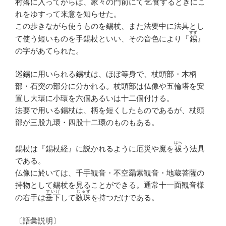
村落に入ってからは、家々の門前にて
乞食
するときにこ
れをゆすって来意を知らせた。
この歩きながら使うものを錫杖、また法要中に法具とし
すず
て使う短いものを手錫杖といい、その音色により『
錫
』
の字があてられた。
巡錫に用いられる錫杖は、ほぼ等身で、杖頭部・木柄
部・石突の部分に分かれる。杖頭部は仏像や五輪塔を安
置し大環に小環を六個あるいは十二個付ける。
法要で用いる錫杖は、柄を短くしたものであるが、杖頭
部が三股九環・四股十二環のものもある。
はら
錫杖は『錫杖経』に説かれるように厄災や魔を
祓
う法具
である。
仏像に於いては、千手観音・不空羂索観音・地蔵菩薩の
持物として錫杖を見ることができる。通常十一面観音様
すいげ
じゅず
の右手は
垂下
して
数珠
を持つだけである。
〔語彙説明〕