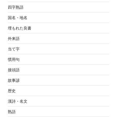
四字熟語
国名・地名
埋もれた良書
外来語
当て字
慣用句
接頭語
故事諺
歴史
漢詩・名文
熟語