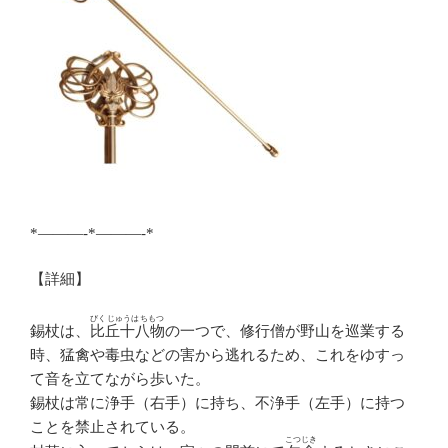
*———-*———-*
【詳細】
びくじゅうはちもつ
錫杖は、
比丘十八物
の一つで、修行僧が野山を巡業する
時、猛禽や毒虫などの害から逃れるため、これをゆすっ
て音を立てながら歩いた。
錫杖は常に浄手（右手）に持ち、不浄手（左手）に持つ
ことを禁止されている。
こつじき