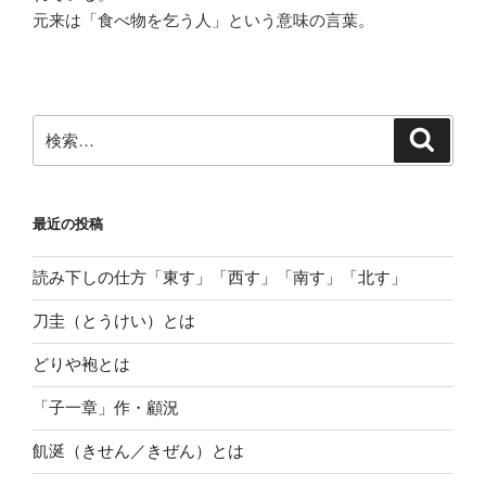
元来は「食べ物を乞う人」という意味の言葉。
検
検
索
索:
最近の投稿
読み下しの仕方「東す」「西す」「南す」「北す」
刀圭（とうけい）とは
どりや袍とは
「子一章」作・顧況
飢涎（きせん／きぜん）とは