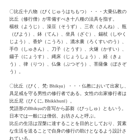
〇比丘十八物（びくじゅうはちもつ）・・・大乗仏教の
比丘（修行僧）が常備すべき十八種の法具を指す。
楊枝（ようじ）、澡豆（そうず）、三衣（さんね）、瓶
（びよう）、鉢（てん）、坐具（ざぐ）、錫杖（しやく
じよう）、香炉（こうろ）、漉水囊（ろくすいのう）、
手巾（しゅきん）、刀子（とうす）、火燧（かすい）、
鑷子（にょうす）、縄床（じょうしょう）、経（きょ
う）、律（りつ）、仏像（ぶつぞう）、菩薩像（ぼさぞ
う）。
〇比丘（びく、梵: Bhikṣu）・・・仏教において出家し、
具足戒を守る男性の修行者である。女性の出家修行者は
比丘尼（びくに, Bhikkhunī）。
梵語形のBhikṣuの音写から苾芻（びっしゅ）ともいう。
日本では一般には僧侶、お坊さんと呼ぶ。
比丘の生活は涅槃に達することを目的としており、質素
な生活を送ることで自身の修行の助けとなるよう設計さ
れている。