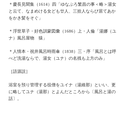
＊慶長見聞集（1614）四「ゆなぶろ繁昌の事＜略＞湯女
と云て、なまめける女ども廿人、三拾人ならび居てあか
をかき髪をそぐ」
＊浮世草子・好色訓蒙図彙（1686）上・人倫「湯娜（ユ
ナ）風呂屋物 猿」
＊人情本・祝井風呂時雨傘（1838）三・序「風呂とは呼
べど洗湯ならで、湯女（ユナ）の名残も上方のみ」
［語源説］
浴室を預り管理する役僧をユイナ（湯維那）といい、更
に略してユナ（湯那）とよんだところから〔風呂と湯の
話〕。