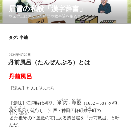
コ
眉雪の私設「漢字辞書」
ン
ウェブ上に無かった熟語や故事諺を集めました
テ
ン
ツ
タグ:
半纏
へ
ス
キ
投
2024年4月20日
ッ
稿
丹前風呂（たんぜんぶろ）とは
日:
プ
丹前風呂
【読み】たんぜん-ぶろ
じょうおう
めいれき
【意味】江戸時代初期、
丞応
・
明暦
（1652～58）の頃、
ゆなぶろ
ちご
湯女風呂
が流行し、江戸・神田四軒町
雉子
町の、
ほりたんごのかみ
堀丹後守
の下屋敷の前にある風呂屋を「丹前風呂」と呼
んだ。