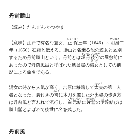
丹前勝山
【読み】たんぜん‐かつやま
しょうほう
めいれき
【意味】江戸で有名な遊女。
正保
三年（1646）～
明暦
二
年（1656）在籍と伝える。勝山と名乗る他の遊女と区別
ほりたんごのかみ
するため丹前勝山という。丹前とは
堀丹後守
の屋敷前に
ゆな
あったので丹前風呂と呼ばれた風呂屋の
湯女
としての前
歴による命名である。
たゆう
湯女の時から人気が高く、吉原に移籍して
太夫
の第一人
はかま
者となった。裏付きの
袴
に木刀を差した外出姿の歩き方
しろもつとい
かたまげ
だて
は丹前風と言われて流行し、
白元結
に
片髷
の
伊達
結びは
勝山髷とよばれて後世に名を残した。
丹前風