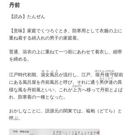
丹前
【読み】たんぜん
【意味】家庭でくつろぐとき、防寒用として衣服の上に
重ね着する綿入れの男子の家庭着。
普通、浴衣の上に重ねて一つ前にあわせて着衣し、細帯
を締める。
ゆなぶろ
ほりたんごのかみ
江戸時代初期、
湯女風呂
が流行し、江戸、
堀丹後守
邸前
おとこだて
にある風呂屋を丹前風呂と呼び、それに通う
男伊達
の異
かみがた
様な風を丹前風といい、これが
上方
へ移って丹前とよば
れ、防寒着の一種となった。
おかしなことに、語源元の関東では、褞袍（どてら）と
呼ぶ。