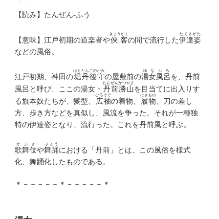
【読み】たんぜん‐ふう
きょうかく
だてすがた
【意味】江戸初期の道楽者や
俠客
の間で流行した
伊達姿
などの風俗。
ほりたんごのかみ
ゆなぶろ
江戸初期、神田の
堀丹後守
の屋敷前の
湯女風呂
を、丹前
たんぜんかつやま
風呂と呼び、ここの湯女・
丹前勝山
を目当てに出入りす
ひろそで
はきもの
る旗本奴たちが、髪型、
広袖
の着物、
履物
、刀の差し
方、歩き方などを真似し、風流を争った。それが一種独
特の伊達姿となり、流行った。これを丹前風と呼ぶ。
かぶき
ぶよう
歌舞伎
や
舞踊
における「丹前」とは、この風俗を様式
化、舞踊化したものである。
＊－－－－－＊－－－－－＊