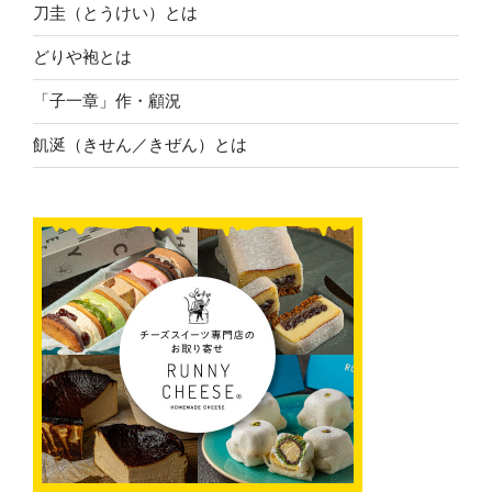
刀圭（とうけい）とは
どりや袍とは
「子一章」作・顧況
飢涎（きせん／きぜん）とは