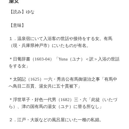
湯女
【読み】ゆな
【意味】
１．温泉宿にいて入浴客の世話や接待をする女。有馬
（現・兵庫県神戸市）にいたものが有名。
＊日葡辞書（1603‐04）「Yuna（ユナ）＜訳＞入浴の世話
をする女」
＊太閤記（1625）一六・秀吉公有馬御湯治之事「有馬中
へ鳥目二百貫、湯女共に五十貫被下」
＊浮世草子・好色一代男（1682）三・六「此徒（いたづ
ら）、津の国有馬の湯女（ユナ）に替る所なし」
２．江戸・大坂などの風呂屋にいた一種の私娼。