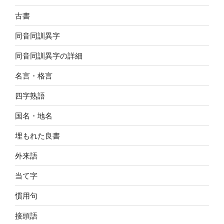
古書
同音同訓異字
同音同訓異字の詳細
名言・格言
四字熟語
国名・地名
埋もれた良書
外来語
当て字
慣用句
接頭語